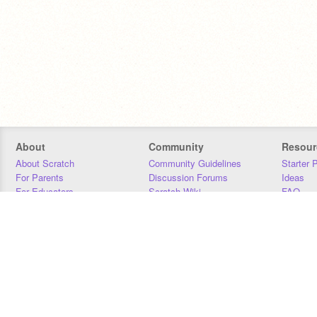
About
Community
Resour
About Scratch
Community Guidelines
Starter 
For Parents
Discussion Forums
Ideas
For Educators
Scratch Wiki
FAQ
For Developers
Statistics
Downloa
Our Team
Contact
Donors
Jobs
Donate