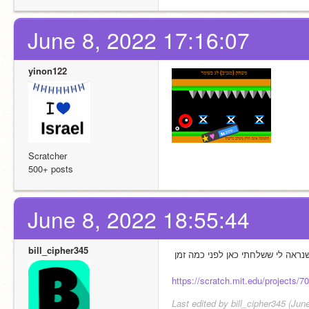
June 8, 2022 17:16:07
yinon122
Scratcher
500+ posts
June 8, 2022 18:55:44
bill_cipher345
https://scratch.mit.edu/projects/
Last edited by bill_cipher345 (Jun