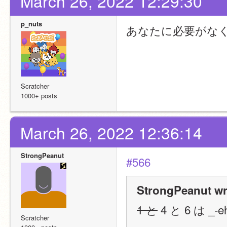
March 26, 2022 12:29:30
p_nuts
あなたに必要がな
Scratcher
1000+ posts
March 26, 2022 12:36:14
StrongPeanut
#566
StrongPeanut wr
1 と
 4 と 6 は 
Scratcher