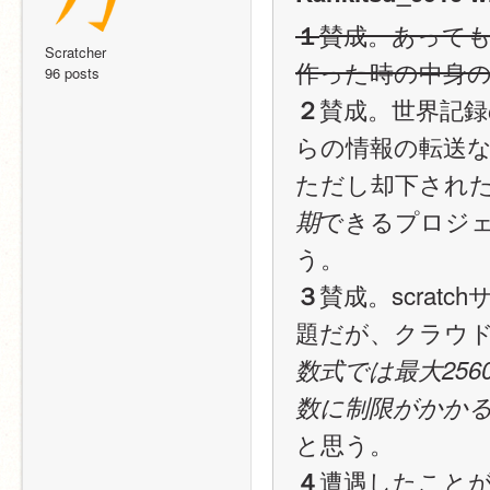
賛成。あって
１
Scratcher
作った時の中身
96 posts
賛成。世界記
２
らの情報の転送
ただし却下され
できるプロジ
期
う。
賛成。scrat
３
題だが、クラウ
数式では最大25
数に制限がかかる
と思う。
遭遇したこと
４