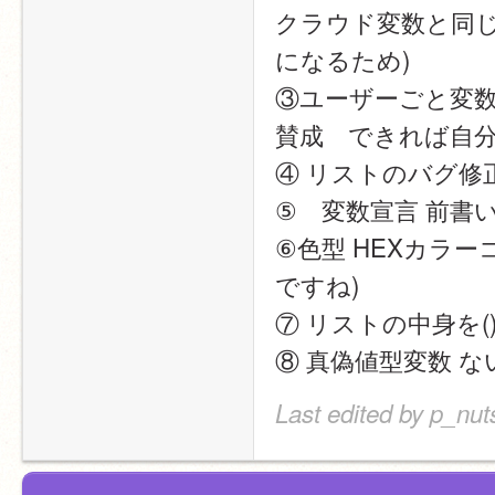
クラウド変数と同
になるため)
③ユーザーごと変
賛成　できれば自
④ リストのバグ修
⑤　変数宣言 前書
⑥色型 HEXカラ
ですね)
⑦ リストの中身を(
⑧ 真偽値型変数 
Last edited by p_nut