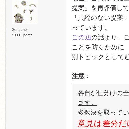
提案」を再評価し
「異論のない提案
っています。
Scratcher
1000+ posts
この辺
の話より、
ことを防ぐために
別トピックとして
注意：
各自が仕分けの
ます。
多数決を取って
意見は差分だ