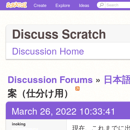
Create
Explore
Ideas
Discuss Scratch
Discussion Home
Discussion Forums
»
日本
案（仕分け用）
March 26, 2022 10:33:41
inoking
現在、これまでに