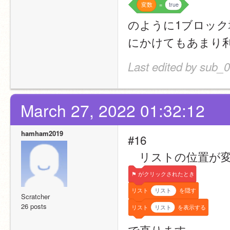
変数
=
true
のように1ブロッ
にかけてもあまり
Last edited by sub_
March 27, 2022 01:32:12
hamham2019
#16
　リストの位置が
⚑
がクリックされたとき
リスト
リスト
を隠す
Scratcher
26 posts
リスト
リスト
を表示する
で直ります。