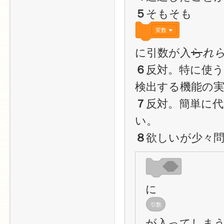
そもそも
５
変数
に引数が入
ら
れ
反対。特に使
６
検出する機能の
反対。簡単に
７
い。
欲しいが少々
８
に
引数
が入ってしま