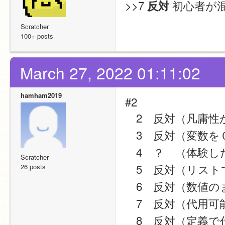
>>7 
 初心者が
反対
Scratcher
100+ posts
March 27, 2022 01:11:02
hamham2019
#2
　2　反対（凡庸性
　3　反対（変数を
　4　？　（体験
Scratcher
　5　反対（リスト
26 posts
　6　反対（数値の
　7　反対（代用可
　8　反対（定義で