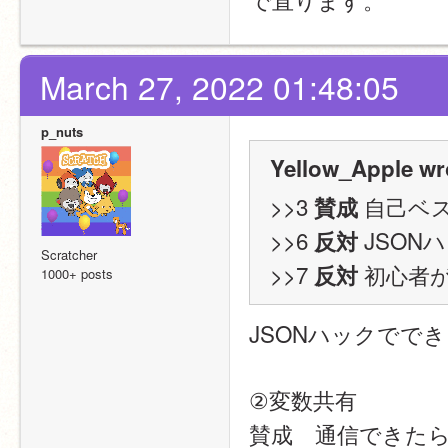
March 27, 2022 01:48:05
p_nuts
Yellow_Apple wr
>>3 
 自己ベ
賛成
>>6 
 JSO
反対
Scratcher
>>7 
 初心者
反対
1000+ posts
JSONハックでで
②変数共有
賛成　通信できた