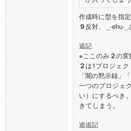
作成時に型を指
反対、 _-ehu
９
追記
※ここのみ
の変
２
は1プロジェク
２
「闇の黙示録」「
一つのプロジェ
い）にするべき
きてしまう。
追追記