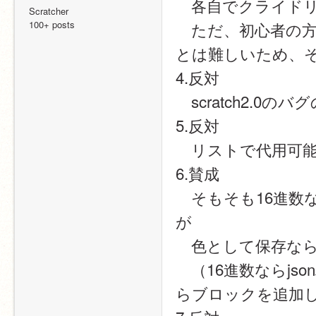
　各自でクライド
Scratcher
100+ posts
　ただ、初心者の
とは難しいため、
4.反対
　scratch2.0のバ
5.反対
　リストで代用可
6.賛成
　そもそも16進数
が
　色として保存なら
　（16進数ならj
らブロックを追加