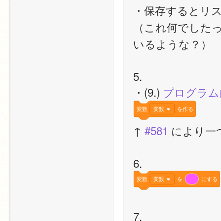
・保存するとリ
（これ何でしたっけ
いるような？）
5.
・(9.) 
プログラム
変数
変数
を作る
↑ 
#581
 により一
6.
変数
変数
を
にする
7.