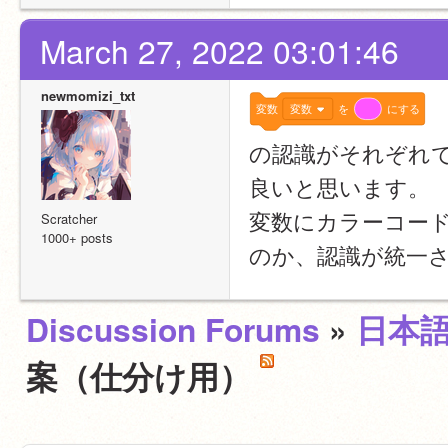
March 27, 2022 03:01:46
newmomizi_txt
変数
変数
を
にする
の認識がそれぞれ
良いと思います。
変数にカラーコー
Scratcher
1000+ posts
のか、認識が統一
Discussion Forums
»
日本
案（仕分け用）