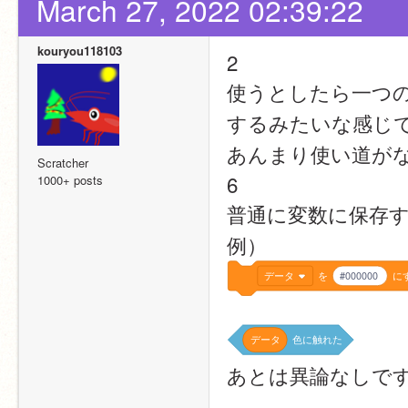
March 27, 2022 02:39:22
kouryou118103
2
使うとしたら一つ
するみたいな感じ
あんまり使い道が
Scratcher
6
1000+ posts
普通に変数に保存
例）
データ
を
#000000
に
データ
色に触れた
あとは異論なしで