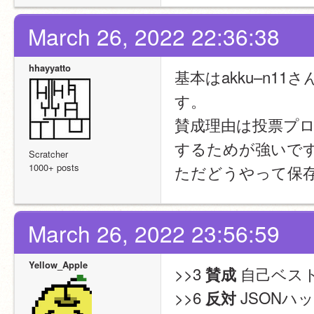
March 26, 2022 22:36:38
hhayyatto
基本はakku–n1
す。
賛成理由は投票プ
するためが強いで
Scratcher
1000+ posts
ただどうやって保
March 26, 2022 23:56:59
Yellow_Apple
>>3 
 自己ベス
賛成
>>6 
 JSON
反対