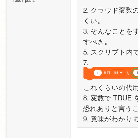
1000+ posts
2. クラウド変
くい。
3. そんなこと
すべき。
5. スクリプト
7. 
1
番目
list
を
これくらいの代
8. 変数で TR
恐れありと言う
9. 意味がわかり