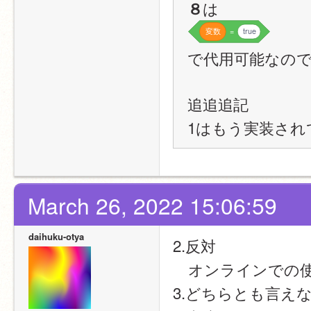
は
８
変数
=
true
で代用可能なの
追追追記
1はもう実装され
March 26, 2022 15:06:59
daihuku-otya
2.反対
　オンラインでの
3.どちらとも言え