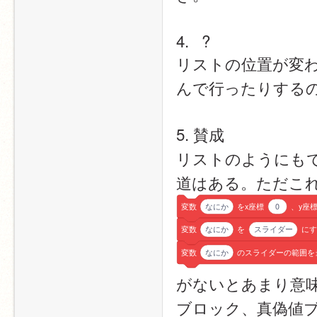
4.   ?
リストの位置が変
んで行ったりする
5. 賛成
リストのようにも
道はある。ただこ
変数
なにか
をx座標
0
、y座
変数
なにか
を
スライダー
にす
変数
なにか
のスライダーの範囲を
がないとあまり意味
ブロック、真偽値