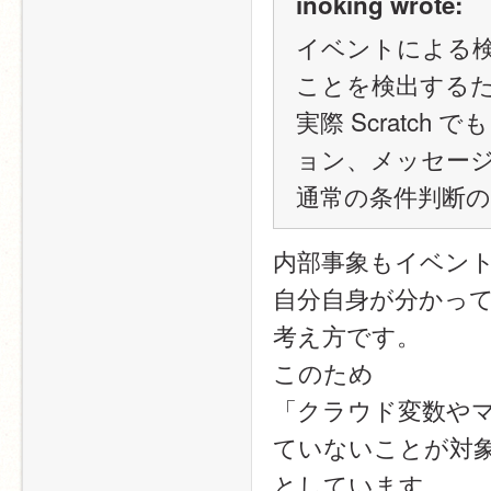
inoking wrote:
イベントによる
ことを検出する
実際 Scratc
ョン、メッセー
通常の条件判断
内部事象もイベン
自分自身が分かっ
考え方です。
このため
「クラウド変数や
ていないことが対
としています。