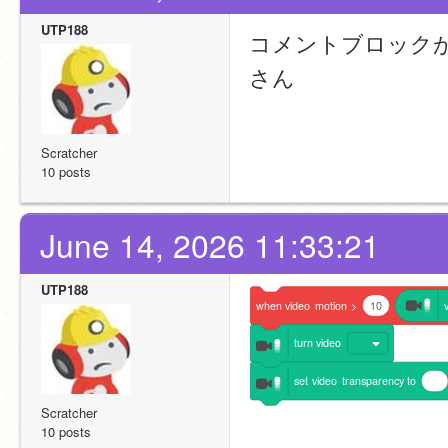
UTP188
コメントブロックが何
さん
Scratcher
10 posts
June 14, 2026 11:33:21
UTP188
when
video
motion
>
10
turn
video
set
video
transparency
to
Scratcher
10 posts