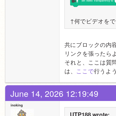
set
video
transparency
to
↑何でビデオを
共にブロックの内
リンクを張ったら
それと、ここは質
は、
ここで
行うよ
June 14, 2026 12:19:49
inoking
UTP188 wrote: