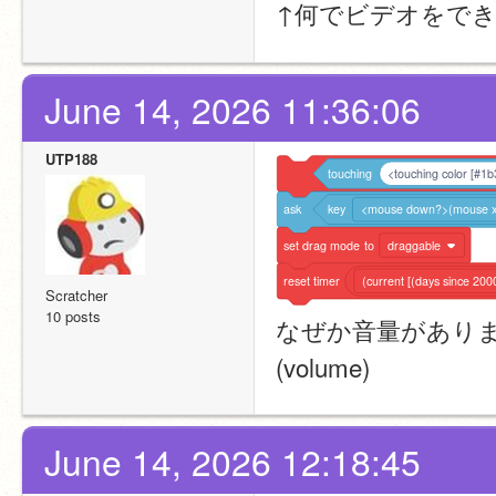
↑何でビデオをで
June 14, 2026 11:36:06
UTP188
touching
<touching color [#1
ask
key
<mouse down?>(mouse x
set
drag
mode
to
draggable
reset
timer
(current [(days since 20
Scratcher
10 posts
なぜか音量があり
(volume)
June 14, 2026 12:18:45