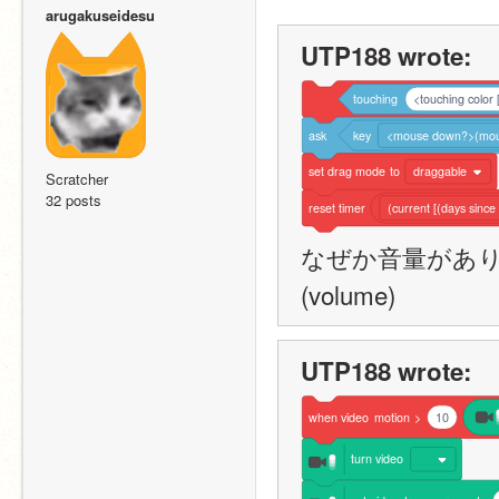
arugakuseidesu
UTP188 wrote:
touching
<touching color
ask
key
<mouse down?>(mou
set
drag
mode
to
draggable
Scratcher
32 posts
reset
timer
(current [(days sinc
なぜか音量があ
(volume)
UTP188 wrote:
when
video
motion
>
10
turn
video