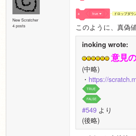
a
true
ドロップダウ
New Scratcher
このように、真偽
4 posts
inoking wrote:
意見
(中略)
・
https://scratch.
TRUE
FALSE
#549
 より
(後略)