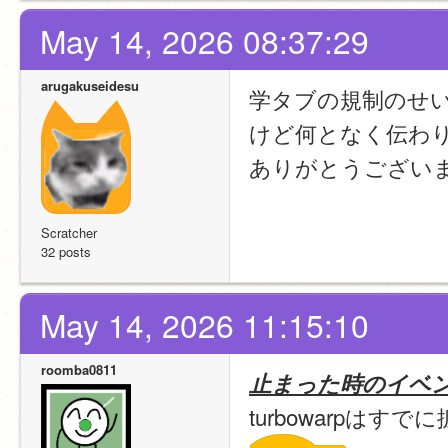
May 14, 2026 08:37:29
arugakuseidesu
学タブの規制のせ
けど何となく伝わ
ありがとうござい
Scratcher
32 posts
May 14, 2026 11:15:10
roomba0811
止まった時のイベ
turbowarpはす