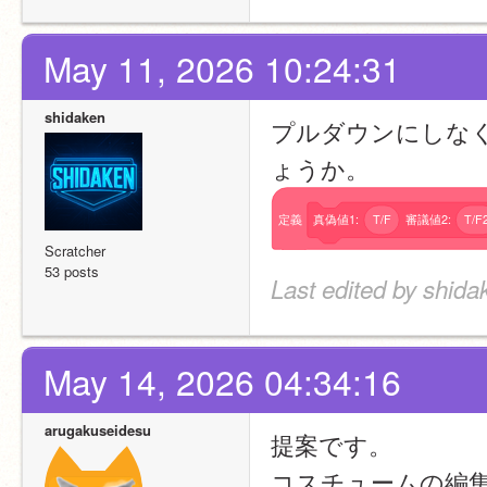
May 11, 2026 10:24:31
shidaken
プルダウンにしな
ょうか。
定義
真偽値1:
T/F
審議値2:
T/F
Scratcher
53 posts
Last edited by shida
May 14, 2026 04:34:16
arugakuseidesu
提案です。
コスチュームの編