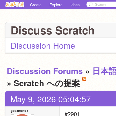
Create
Explore
Ideas
Discuss Scratch
Discussion Home
Discussion Forums
»
日本
» Scratch への提案
May 9, 2026 05:04:57
gccxnondx
#2901