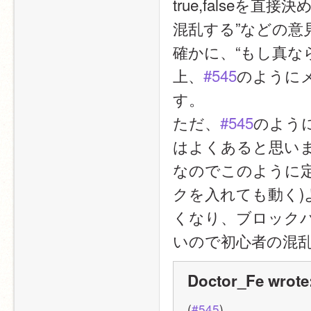
true,falseを
混乱する”などの意
確かに、“もし真な
上、
#545
のように
す。
ただ、
#545
のよう
はよくあると思い
なのでこのように
クを入れても動く)
くなり、ブロックパ
いので初心者の混
Doctor_Fe wrote
(
#545
)