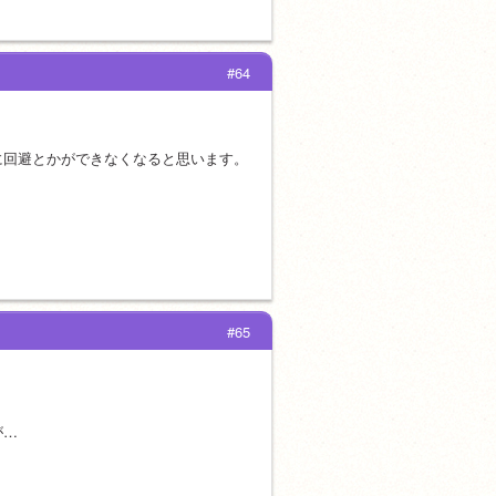
#64
に回避とかができなくなると思います。
#65
が…