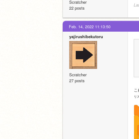
Scratcher
La
22 posts
Feb. 14, 2022 11:13:50
yajirushibekutoru
Scratcher
27 posts
こ
リ