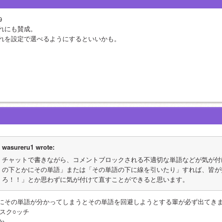
9
れにも賛成。
れを設定で選べるようにするといいかも。
wasureru1 wrote:
チャットで書きながら、コメントブロックされる不適切な単語などが気が付
の下とかにその単語」または「その単語の下に線を引いたり」すれば、皆が
ろ！！」とか思わずに気が付けて直すことができると思います。
にその単語が分かってしまうとその単語を回避しようとする輩が必ず出てき
    スク○ッチ
か。