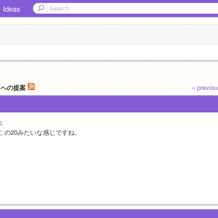
Ideas
ch への提案
‹‹ previo
5
こ
の20みたいな感じですね。