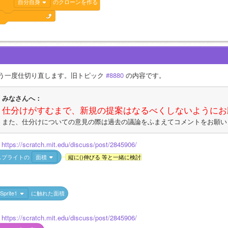
自分自身
のクローンを作る
う一度仕切り直します。旧トピック 
#8880
 の内容です。
みなさんへ：
仕分けがすむまで、新規の提案はなるべくしないようにお
また、仕分けについての意見の際は過去の議論をふまえてコメントをお願い
・
https://scratch.mit.edu/discuss/post/2845906/
スプライトの
面積
縦に()伸びる 等と一緒に検討
Sprite1
に触れた面積
・
https://scratch.mit.edu/discuss/post/2845906/