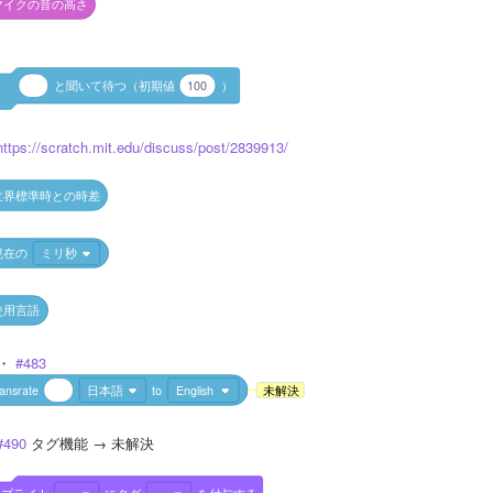
マイクの音の高さ
と聞いて待つ（初期値
100
）
https://scratch.mit.edu/discuss/post/2839913/
世界標準時との時差
現在の
ミリ秒
使用言語
8・
 #483
ransrate
日本語
to
English
未解決
#490
 タグ機能 → 未解決