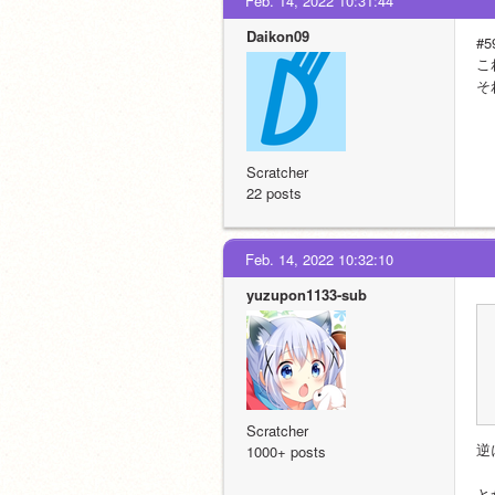
Feb. 14, 2022 10:31:44
Daikon09
#5
こ
そ
Scratcher
22 posts
Feb. 14, 2022 10:32:10
yuzupon1133-sub
Scratcher
逆
1000+ posts
と