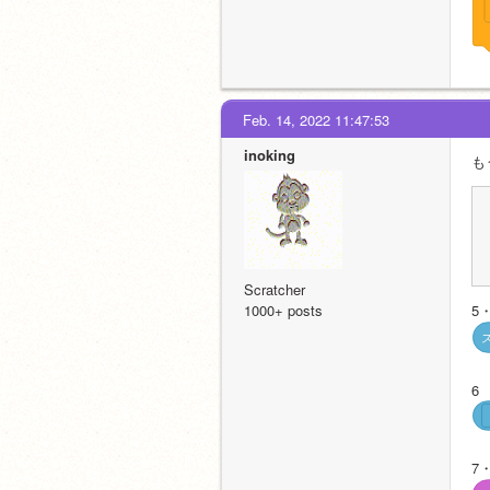
Feb. 14, 2022 11:47:53
inoking
も
Scratcher
1000+ posts
5
6
7