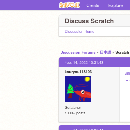
Create
Explore
Discuss Scratch
Discussion Home
Discussion Forums
»
日本語
» Scrat
Feb. 14, 2022 10:31:43
kouryou118103
#5
こ
Scratcher
1000+ posts