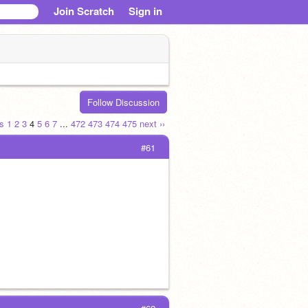
Join Scratch
Sign in
Follow Discussion
us
1
2
3
4
5
6
7
...
472
473
474
475
next ››
#61