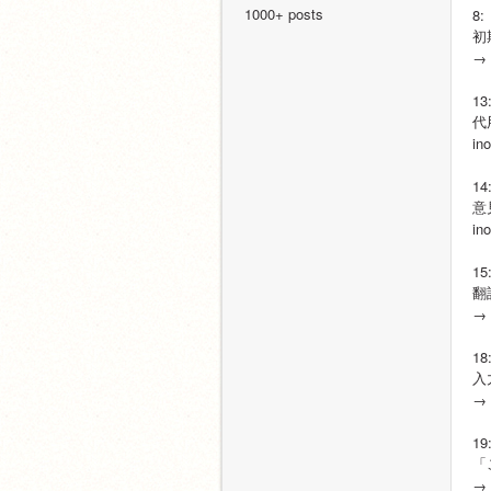
1000+ posts
8:
初
→
13
代
i
14
意
in
15
翻
→
18
入
→
19
「
→