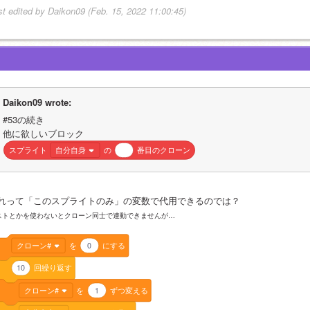
st edited by Daikon09 (Feb. 15, 2022 11:00:45)
Daikon09 wrote:
#53の続き
他に欲しいブロック
スプライト
自分自身
の
番目のクローン
れって「このスプライトのみ」の変数で代用できるのでは？
ストとかを使わないとクローン同士で連動できませんが…
クローン#
を
0
にする
10
回繰り返す
クローン#
を
1
ずつ変える