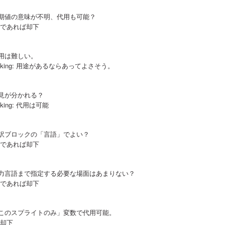
期値の意味が不明、代用も可能？
 であれば却下
:
用は難しい。
noking: 用途があるならあってよさそう。
:
見が分かれる？
oking: 代用は可能
:
訳ブロックの「言語」でよい？
 であれば却下
:
力言語まで指定する必要な場面はあまりない？
 であれば却下
:
このスプライトのみ」変数で代用可能。
 却下