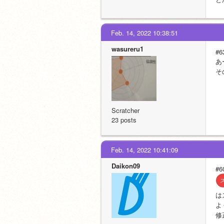
Feb. 14, 2022 10:38:51
wasureru1
#6
あ
そ
Scratcher
23 posts
Feb. 14, 2022 10:41:09
Daikon09
#6
は
よ
修