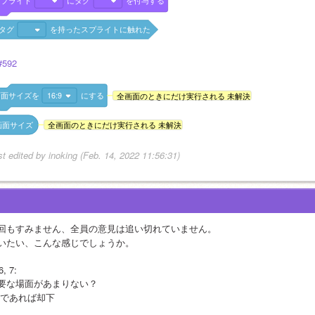
スプライト
にタグ
を付与する
タグ
を持ったスプライトに触れた
#592
画面サイズを
16:9
にする
全画面のときにだけ実行される 未解決
画面サイズ
全画面のときにだけ実行される 未解決
st edited by inoking (Feb. 14, 2022 11:56:31)
回もすみません、全員の意見は追い切れていません。
いたい、こんな感じでしょうか。
6, 7:
要な場面があまりない？
 であれば却下