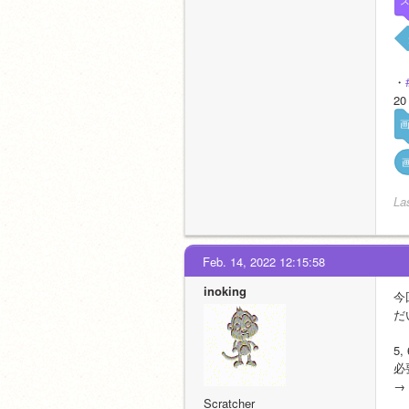
・
20
La
Feb. 14, 2022 12:15:58
inoking
今
だ
5, 
必
→
Scratcher