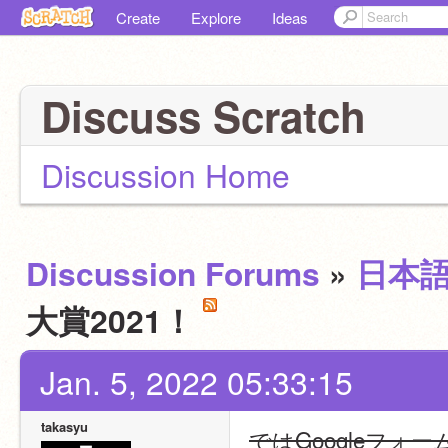
Create
Explore
Ideas
Discuss Scratch
Discussion Home
Discussion Forums
»
日本
大賞2021！
Jan. 5, 2022 05:33:15
takasyu
ではGoogleフ