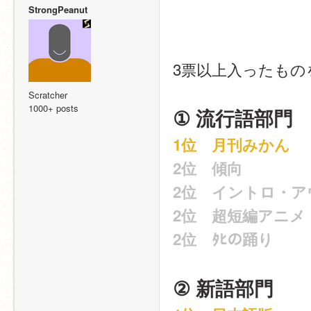
StrongPeanut
3票以上入ったも
Scratcher
1000+ posts
① 流行語部門
1位　月刊みかん
2位　傾向
2位　イントロ・ア
2位　超短編アニメ
2位　ﾀﾋの踊り
② 新語部門