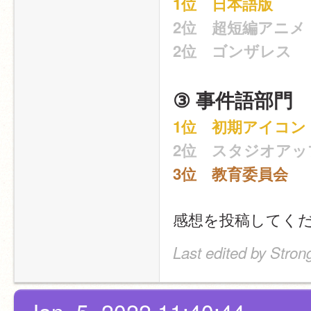
1位　日本語版
2位　超短編アニメ
2位　ゴンザレス
③ 事件語部門
1位　初期アイコン
2位　スタジオアッ
3位　教育委員会
感想を投稿してく
Last edited by Stron