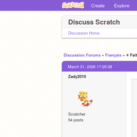
Create
Explore
Discuss Scratch
Discussion Home
Discussion Forums
»
Français
» ⭐️ Fai
March 31, 2026 17:25:38
Zady2010
Scratcher
54 posts