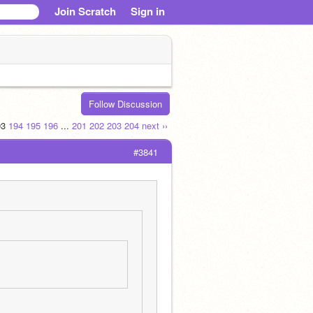
Join Scratch
Sign in
Follow Discussion
93
194
195
196
...
201
202
203
204
next ››
#3841