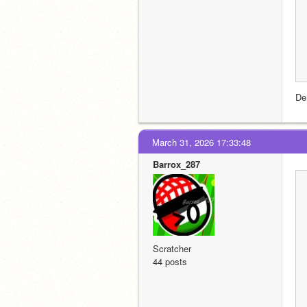
De 
March 31, 2026 17:33:48
Barrox_287
Scratcher
44 posts