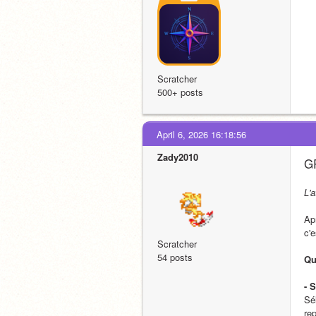
Scratcher
500+ posts
April 6, 2026 16:18:56
Zady2010
GR
L'
Apr
c'
Scratcher
54 posts
Qu
- 
Sé
re