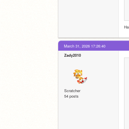
Ha
March 31, 2026 17:26:40
Zady2010
Scratcher
54 posts