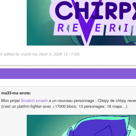
st edited by ma33-ma (April 9, 2026 13:17:55)
ma33-ma wrote:
Mon projet 
Scratch smash
 a un nouveau personnage : Chirpy de chirpy rever
(c'est un platfrm-fighter avec >17000 blocs; 13 personages; 18 maps…)