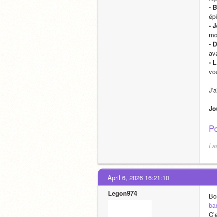
- 
ép
- 
mo
- 
av
- 
vou
J'a
Jo
Po
La
April 6, 2026 16:21:10
Legon974
Bo
ba
C’