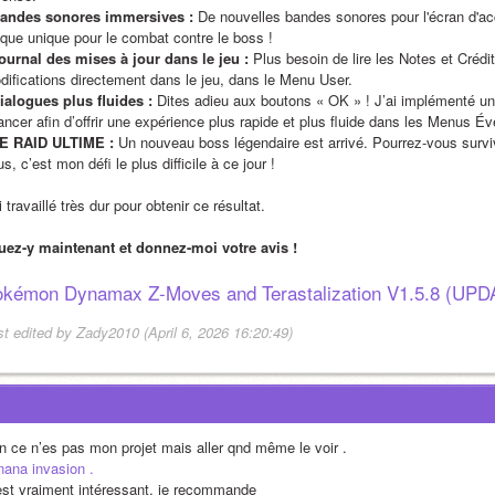
Bandes sonores immersives :
 De nouvelles bandes sonores pour l'écran d'ac
ique unique pour le combat contre le boss ! 
Journal des mises à jour dans le jeu :
 Plus besoin de lire les Notes et Crédi
difications directement dans le jeu, dans le Menu User.
Dialogues plus fluides :
 Dites adieu aux boutons « OK » ! J’ai implémenté un
ancer afin d’offrir une expérience plus rapide et plus fluide dans les Menus É
LE RAID ULTIME :
 Un nouveau boss légendaire est arrivé. Pourrez-vous surv
s, c’est mon défi le plus difficile à ce jour !
i travaillé très dur pour obtenir ce résultat.
uez-y maintenant et donnez-moi votre avis !
kémon Dynamax Z-Moves and Terastalization V1.5.8 (UPD
st edited by Zady2010 (April 6, 2026 16:20:49)
n ce n’es pas mon projet mais aller qnd même le voir .
nana invasion .
est vraiment intéressant, je recommande 