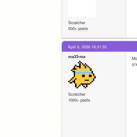
Scratcher
500+ posts
April 6, 2026 16:31:55
ma33-ma
Mo
(c
Scratcher
1000+ posts