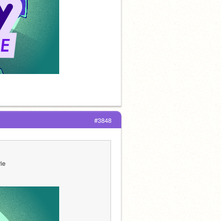
#3848
ie