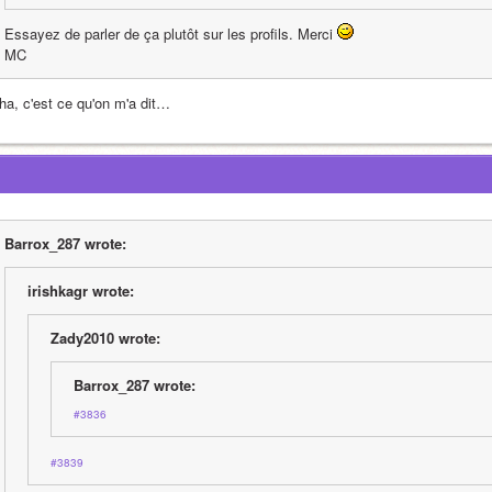
Essayez de parler de ça plutôt sur les profils. Merci 
MC
ha, c'est ce qu'on m'a dit…
Barrox_287 wrote:
irishkagr wrote:
Zady2010 wrote:
Barrox_287 wrote:
#3836
#3839