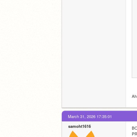
Ah
March 31, 2026 17:35:01
samoht1616
BO
PR