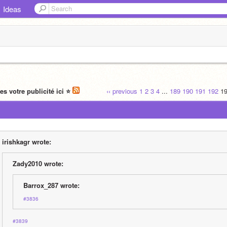
Ideas
tes votre publicité ici ⭐️
‹‹ previous
1
2
3
4
...
189
190
191
192
1
irishkagr wrote:
Zady2010 wrote:
Barrox_287 wrote:
#3836
#3839