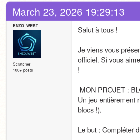
March 23, 2026 19:29:13
ENZO_WEST
Salut à tous ! 
Je viens vous prése
officiel. Si vous aime
Scratcher
!
100+ posts
 MON PROJET : B
Un jeu entièrement r
blocs !).
Le but : Compléter d