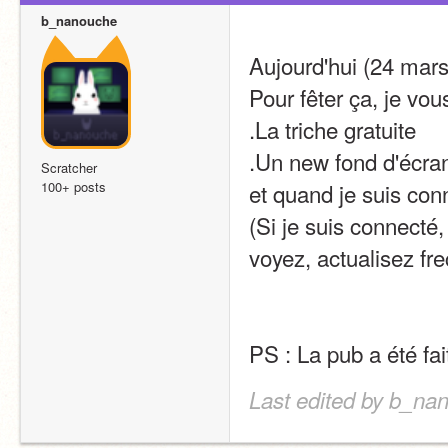
b_nanouche
Aujourd'hui (24 m
Pour fêter ça, je vou
.La triche gratuite
.Un new fond d'écra
Scratcher
100+ posts
et quand je suis co
(Si je suis connecté, 
voyez, actualisez fr
PS : La pub a été fa
Last edited by b_na