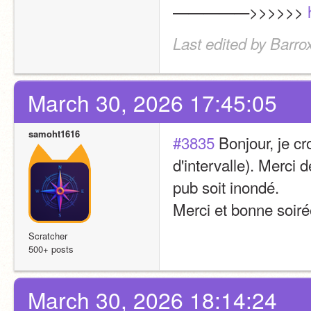
—————>>>>>> 
Last edited by Barr
March 30, 2026 17:45:05
samoht1616
#3835
 Bonjour, je cr
d'intervalle). Merci
pub soit inondé.
Merci et bonne soirée
Scratcher
500+ posts
March 30, 2026 18:14:24