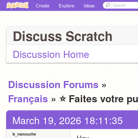
Create
Explore
Ideas
Discuss Scratch
Discussion Home
Discussion Forums
»
Français
» ⭐️ Faites votre pu
March 19, 2026 18:11:35
b_nanouche
Hey,