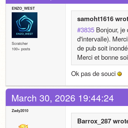
ENZO_WEST
samoht1616 wrot
#3835
 Bonjour, je 
d'intervalle). Mer
Scratcher
de pub soit inondé
100+ posts
Merci et bonne soi
Ok pas de souci 
March 30, 2026 19:44:24
Zady2010
Barrox_287 wrot