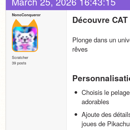
March 25, 2026 16:43:15
NonoConqueror
Découvre CAT
Plonge dans un unive
rêves 
Scratcher
39 posts
Personnalisati
Choisis le pelage
adorables
Ajoute des détai
joues de Pikachu