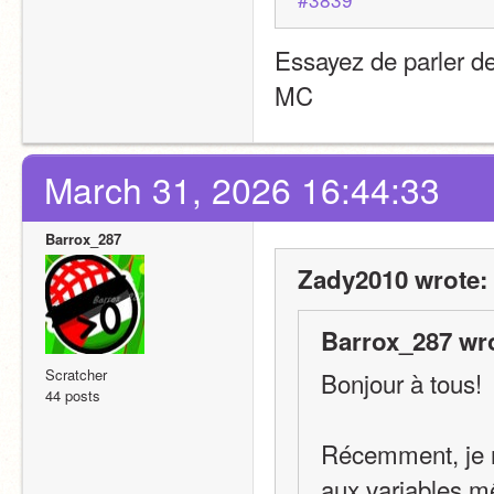
Essayez de parler de 
MC
March 31, 2026 16:44:33
Barrox_287
Zady2010 wrote:
Barrox_287 wr
Scratcher
Bonjour à tous!
44 posts
Récemment, je m
aux variables m