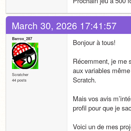
Prochain jeu à 500 fo
March 30, 2026 17:41:57
Barrox_287
Bonjour à tous!
Récemment, je me sui
aux variables même s
Scratcher
Scratch.
44 posts
Mais vos avis m’int
profil pour que je s
Voici un de mes proj