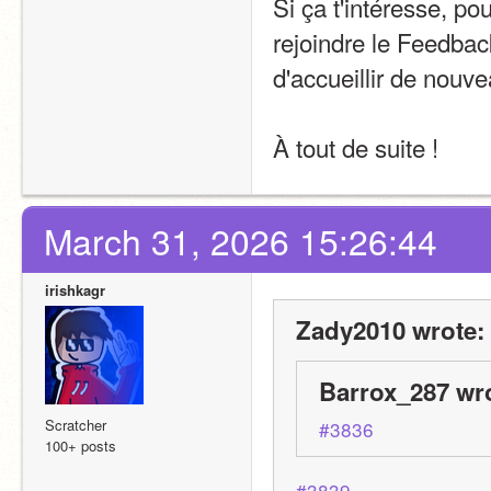
Si ça t'intéresse, pou
rejoindre le Feedba
d'accueillir de nou
À tout de suite !
March 31, 2026 15:26:44
irishkagr
Zady2010 wrote:
Barrox_287 wr
Scratcher
#3836
100+ posts
#3839