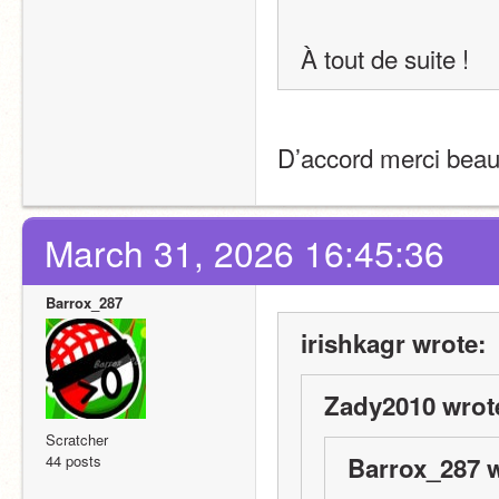
À tout de suite !
D’accord merci bea
March 31, 2026 16:45:36
Barrox_287
irishkagr wrote:
Zady2010 wrot
Scratcher
44 posts
Barrox_287 w