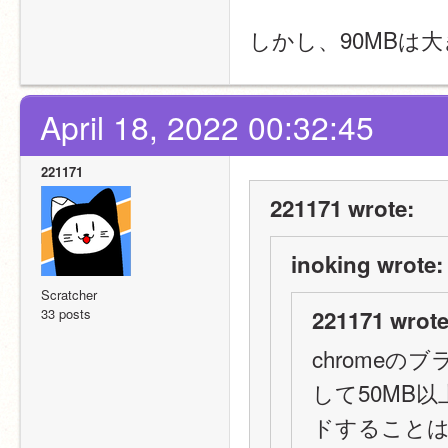
しかし、90MBは
April 18, 2022 00:32:45
221171
221171 wrote:
inoking wrote:
Scratcher
33 posts
221171 wrote
chromeの
して50MB
ドすること