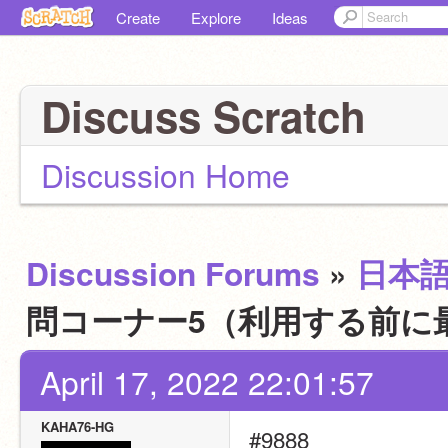
Create
Explore
Ideas
Discuss Scratch
Discussion Home
Discussion Forums
»
日本
問コーナー5（利用する前に最
April 17, 2022 22:01:57
KAHA76-HG
#9888