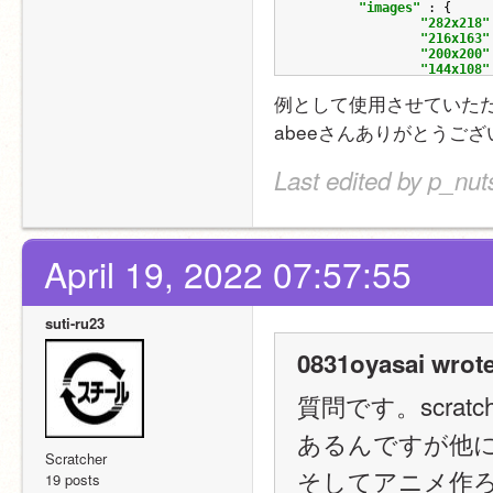
"images"
:
{
"282x218"
"216x163"
"200x200"
"144x108"
"135x102"
例として使用させていた
"100x80"
},
abeeさんありがとうござ
"history"
:
{
"created"
"modified
Last edited by p_nut
"shared"
},
"stats"
:
{
"views"
:
"loves"
:
"favorite
April 19, 2022 07:57:55
"remixes"
},
"remix"
:
{
"parent"
suti-ru23
"root"
:
}
0831oyasai wrote
}
質問です。scr
あるんですが他
Scratcher
そしてアニメ作ろ
19 posts