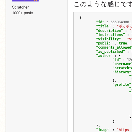
このような感じで
Scratcher
1000+ posts
{
"id"
:
655064988
,
"title"
:
"ポカポ
"description"
:
"
"instructions"
:
"visibility"
:
"v
"public"
:
true
,
"comments_allowed
"is_published"
:
"author"
:
{
"id"
:
12
"username
"scratcht
"history"
"
},
"profile"
"
"
}
}
},
"image"
:
"https 