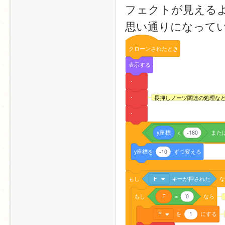
フェクトが見える
思い通りになって
クローンされたとき
表示する
・
・
長押しノーツ関連の処理な
・
y座標
<
-180
また
y座標を
-10
ずつ変える
もし
F
キーが押された
もし
F
=
0
なら
F
を
1
にする