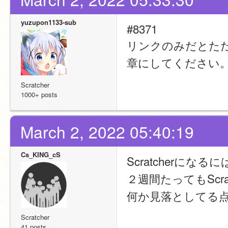
yuzupon1133-sub
#8371
リンクのみだとた
章にしてください
Scratcher
1000+ posts
March 2, 2022 05:40:19
Cs_KING_cS
Scratcherに
２週間たってもScra
何か見落としてる
Scratcher
41 posts