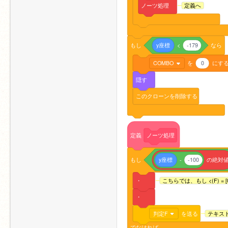
ノーツ処理
定義へ
もし
y座標
<
-179
なら
COMBO
を
0
にす
隠す
このクローンを削除する
定義
ノーツ処理
もし
y座標
-
-100
の絶対
・
こちらでは、もし <(F)
・
判定F
を送る
テキス
でなければ