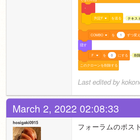
・
判定F
を送る
テキス
COMBO
を
1
ずつ変
隠す
F
を
0
にする
削
このクローンを削除する
Last edited by koko
March 2, 2022 02:08:33
hosigaki0915
フォーラムのポス