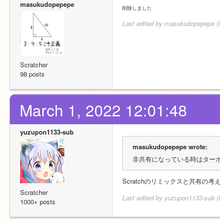
masukudopepepe
削除しました
Last edited by masukudopepepe (
Scratcher
98 posts
March 1, 2022 12:01:48
yuzupon1133-sub
masukudopepepe wrote:
非共有になっている時はター
Scratchのリミックスと共有
Scratcher
Last edited by yuzupon1133-sub (
1000+ posts