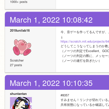
1000+ posts
March 1, 2022 10:08:42
2018unilab16
今、音ゲーを作ってるんですが、
↓
https://scratch.mit.edu/projects/
どうしてこうなってしまうのか教
（ノーツの判定でExcellent、
（ノーツの判定の際に、メッセー
Scratcher
（ノーツの連打を防ぎたい）
27 posts
March 1, 2022 10:10:35
shuntantan
#8357
すみません！リンクが切れている
共有状態になっているか確認して