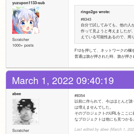
yuzupon1133-sub
ringo2go wrote:
#8343
自分で試してみても、他の人
作って見ようと考えましたが
えている可能性あるので、周
Scratcher
1000+ posts
F12を押して、ネットワークの
普通は旗が押された時、旗が押さ
March 1, 2022 09:40:19
abee
#8354
以前に作られて、今はほとんど誰
は増えませんでした。
そのプロジェクトのURLをここ
なプロジェクトは他にも見つかる
Last edited by abee (March 1, 202
Scratcher