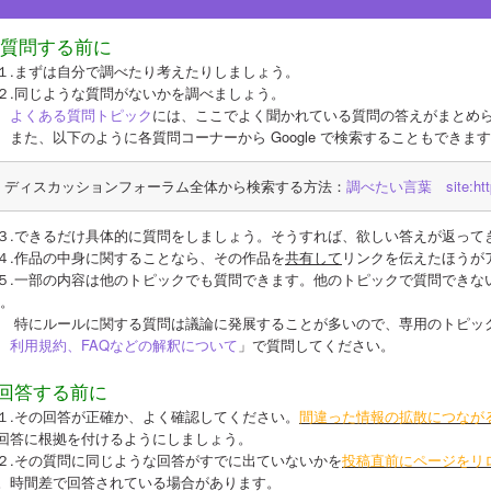
質問する前に
１.まずは自分で調べたり考えたりしましょう。
２.同じような質問がないかを調べましょう。
よくある質問トピック
には、ここでよく聞かれている質問の答えがまとめ
　また、以下のように各質問コーナーから Google で検索することもできま
ディスカッションフォーラム全体から検索する方法：
調べたい言葉　site:https:/
３.できるだけ具体的に質問をしましょう。そうすれば、欲しい答えが返って
４.作品の中身に関することなら、その作品を
共有して
リンクを伝えたほうが
５.一部の内容は他のトピックでも質問できます。他のトピックで質問できな
)。
　 特にルールに関する質問は議論に発展することが多いので、専用のトピッ
、利用規約、FAQなどの解釈について
」で質問してください。
回答する前に
１.その回答が正確か、よく確認してください。
間違った情報の拡散につなが
回答に根拠を付けるようにしましょう。
２.その質問に同じような回答がすでに出ていないかを
投稿直前にページをリ
。時間差で回答されている場合があります。