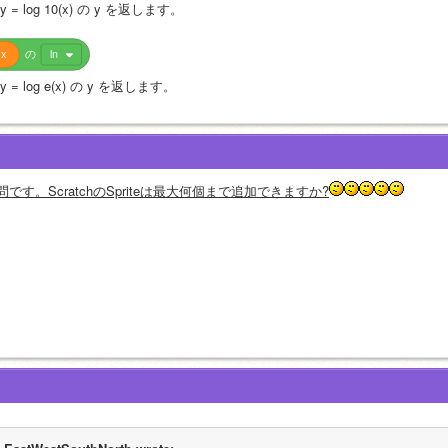
y = log 10(x) の y を返します。
x
の
ln
y = log e(x) の y を返します。
問です。ScratchのSpriteは最大何個まで追加できますか?