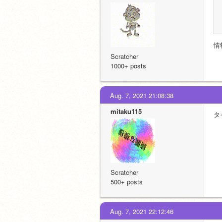
情
Scratcher
1000+ posts
Aug. 7, 2021 21:08:38
mitaku115
タ
Scratcher
500+ posts
Aug. 7, 2021 22:12:46