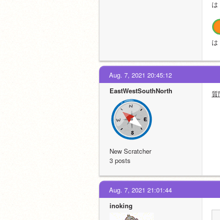
は 
は 
Aug. 7, 2021 20:45:12
EastWestSouthNorth
質
New Scratcher
3 posts
Aug. 7, 2021 21:01:44
inoking