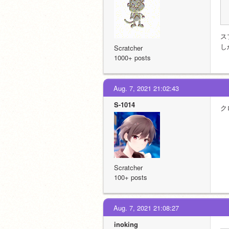
ス
し
Scratcher
1000+ posts
Aug. 7, 2021 21:02:43
S-1014
ク
Scratcher
100+ posts
Aug. 7, 2021 21:08:27
inoking