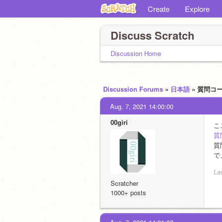
Create
Explore
Discuss Scratch
Discussion Home
Discussion Forums
»
日本語
» 質問コ
Aug. 7, 2021 14:00:00
00giri
こ
質
質
で
La
Scratcher
1000+ posts