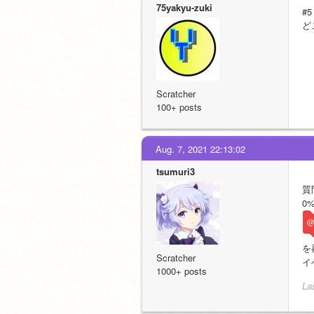
75yakyu-zuki
#5
ど
Scratcher
100+ posts
Aug. 7, 2021 22:13:02
tsumuri3
質
0%
@
を
Scratcher
イ
1000+ posts
La