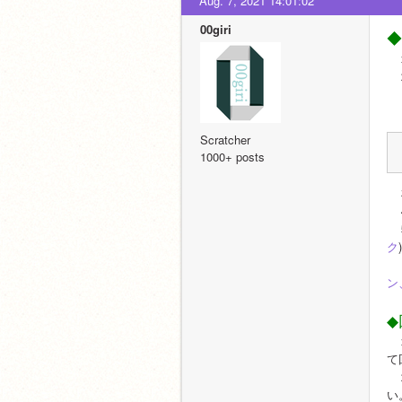
Aug. 7, 2021 14:01:02
00giri
◆
　
　
　
Scratcher
1000+ posts
　
　
　
ク
　
ン
◆
　
て
　
い