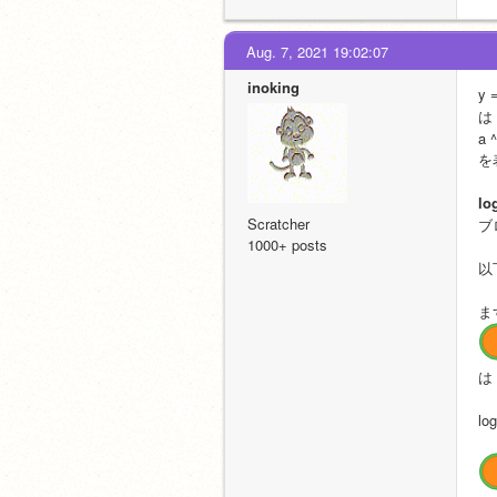
Aug. 7, 2021 19:02:07
inoking
y
は
a ^
を
l
Scratcher
ブ
1000+ posts
以
ま
は
lo