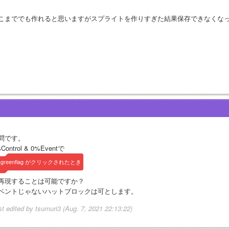
こまででも作れると思いますがスプライトを作りすぎた結果保存できなくな
問です。
Control & 0%Eventで
greenflag
がクリックされたとき
再現することは可能ですか？
ベントじゃないハットブロックは可とします。
st edited by tsumuri3 (Aug. 7, 2021 22:13:22)