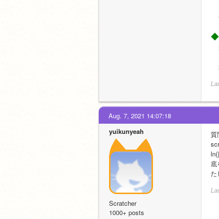
　
　
◆
　
　
　
La
Aug. 7, 2021 14:07:18
yuikunyeah
質
sc
l
底
た
La
Scratcher
1000+ posts