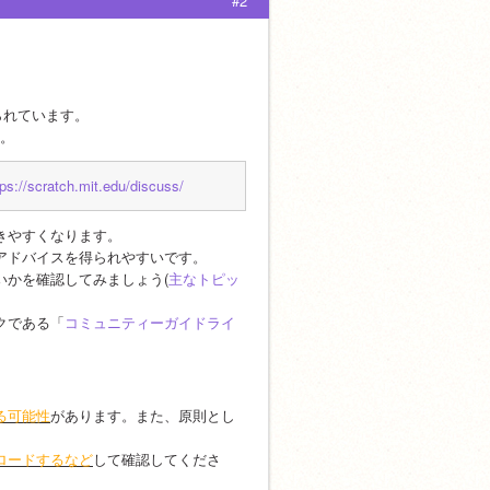
#2
られています。
す。
/scratch.mit.edu/discuss/
きやすくなります。
アドバイスを得られやすいです。
いかを確認してみましょう(
主なトピッ
クである「
コミュニティーガイドライ
る可能性
があります。また、原則とし
ロードするなど
して確認してくださ