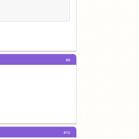
#9
#10