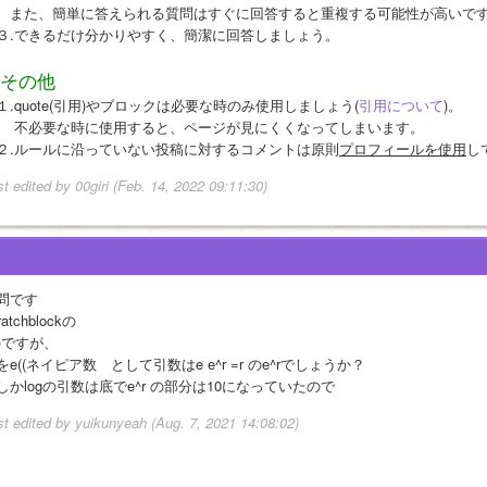
　また、簡単に答えられる質問はすぐに回答すると重複する可能性が高いで
３.できるだけ分かりやすく、簡潔に回答しましょう。
その他
１.quote(引用)やブロックは必要な時のみ使用しましょう(
引用について
)。
　 不必要な時に使用すると、ページが見にくくなってしまいます。
２.ルールに沿っていない投稿に対するコメントは原則
プロフィールを使用
し
st edited by 00giri (Feb. 14, 2022 09:11:30)
問です
ratchblockの
n()ですが、
をe((ネイピア数　として引数はe e^r =r のe^rでしょうか？
しかlogの引数は底でe^r の部分は10になっていたので
st edited by yuikunyeah (Aug. 7, 2021 14:08:02)