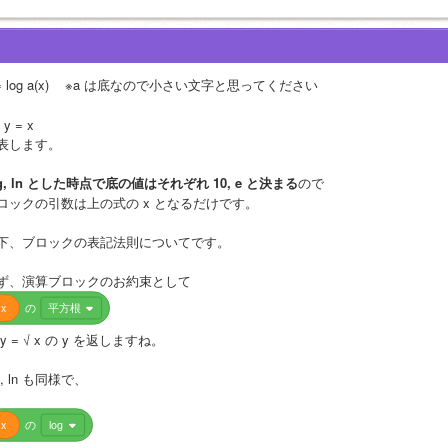
 = log a(x)    ※a は底なので小さい文字と思ってください
 y = x
表します。
og, ln とした時点で底の値はそれぞれ 10, e と決まる
ので
ロックの引数は上の式の x となるだけです。
下、ブロックの表記法則についてです。
ず、演算ブロックのお約束として
x
の
平方根
 y = √ x の y を返しますね。
g, ln も同様で、
x
の
log