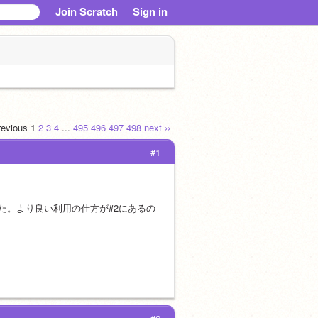
Join Scratch
Sign in
previous
1
2
3
4
...
495
496
497
498
next ››
#1
た。より良い利用の仕方が#2にあるの