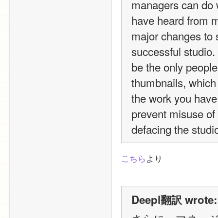
managers can do wi
have heard from m
major changes to 
successful studio.
be the only people 
thumbnails, which 
the work you have 
prevent misuse of 
defacing the studio
こちら
より
Deepl翻訳 wrote: