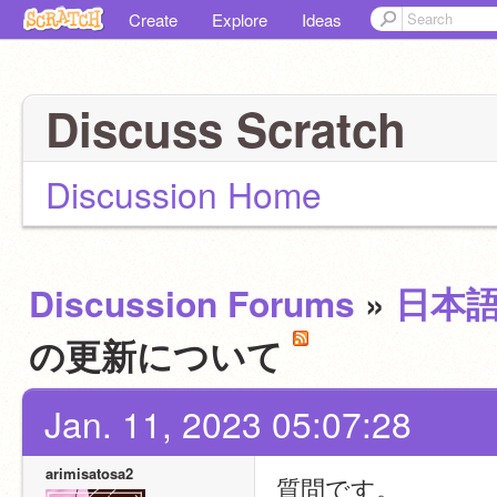
Create
Explore
Ideas
Discuss Scratch
Discussion Home
Discussion Forums
»
日本
の更新について
Jan. 11, 2023 05:07:28
arimisatosa2
質問です。