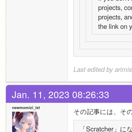
projects, co
projects, an
the link on 
Last edited by arimi
Jan. 11, 2023 08:26:33
newmomizi_txt
その記事には、そ
「Scratche