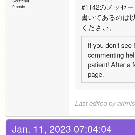
Scratcher
#1142のメッセー
9 posts
書いてあるのは以
ください。
If you don't see 
commenting helpf
patient! After a 
page.
Last edited by arimi
Jan. 11, 2023 07:04:04