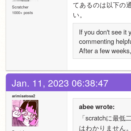
てあるのは以下の通
Scratcher
1000+ posts
い。
If you don't see it
commenting helpful
After a few weeks, 
Jan. 11, 2023 06:38:47
arimisatosa2
abee wrote:
「scratch
はわかりません