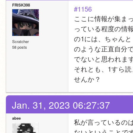
FRISK398
#1156
ここに情報が集まって
っている程度の情
の1には、ちゃん
Scratcher
のような正直自分
58 posts
でないと思われま
それとも、1すら
せんか？
Jan. 31, 2023 06:27:37
abee
私が言っているの
ないということで