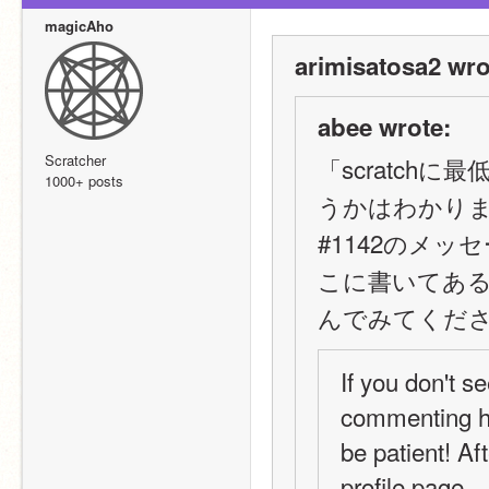
magicAho
arimisatosa2 wro
abee wrote:
Scratcher
「scratc
1000+ posts
うかはわかり
#1142のメッセ
こに書いてある
んでみてくだ
If you don't s
commenting hel
be patient! Af
profile page.