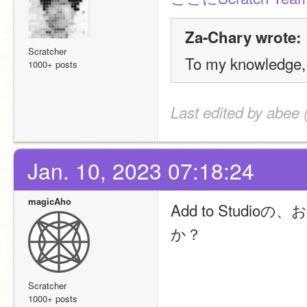
Za-Chary wrote:
Scratcher
To my knowledge, th
1000+ posts
Last edited by abee 
Jan. 10, 2023 07:18:24
magicAho
Add to Stu
か？
Scratcher
1000+ posts