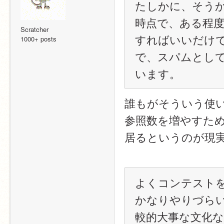
たしかに、そう
時点で、ある程
Scratcher
すればいいだけ
1000+ posts
で、スパムとし
います。
誰もがそういう使
参照数を増やすた
居るというのが現
よくコンテスト
かなりやりづら
較的大事な文化