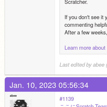
Scratcher.
If you don't see it
commenting helpful
After a few weeks, 
Learn more about 
Last edited by abee 
Jan. 10, 2023 05:56:34
abee
#1139
ここにScratch T