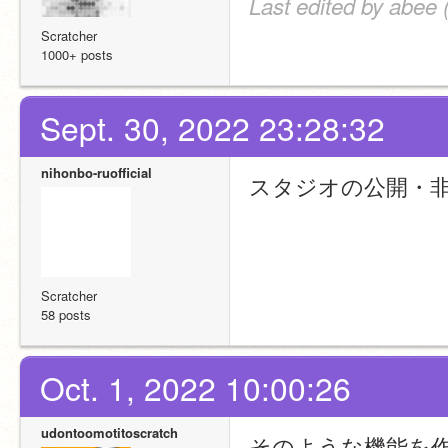
Last edited by abee 
Scratcher
1000+ posts
Sept. 30, 2022 23:28:32
nihonbo-ruofficial
スタジオの公開・
Scratcher
58 posts
Oct. 1, 2022 10:00:26
udontoomotitoscratch
そのような機能を