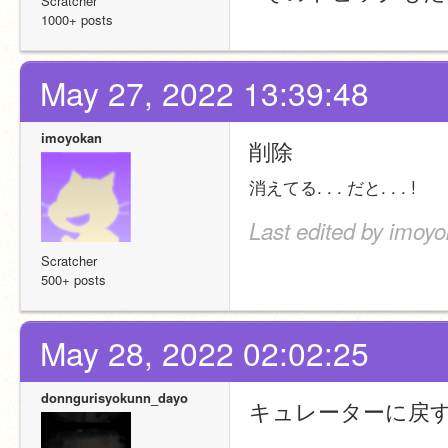
Scratcher
1000+ posts
May 27, 2022 13:39:48
imoyokan
削除
消えてる. . . だと. . . !
Last edited by imoy
Scratcher
500+ posts
May 28, 2022 02:02:25
donngurisyokunn_dayo
キュレーターに戻