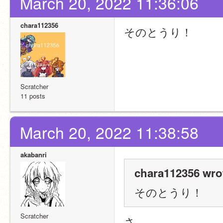
March 20, 2022 11:36:06
chara112356
そのとうり！
Scratcher
11 posts
March 20, 2022 11:38:58
akabanri
chara112356 wro
そのとうり！
Scratcher
さ