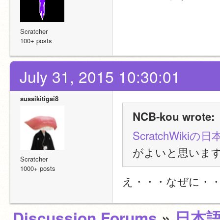
Scratcher
100+ posts
July 31, 2015 10:30:01
sussikitigai8
NCB-kou wrote:
ScratchWik
がよいと思いま
Scratcher
1000+ posts
え・・・なぜに・
Discussion Forums
»
日本