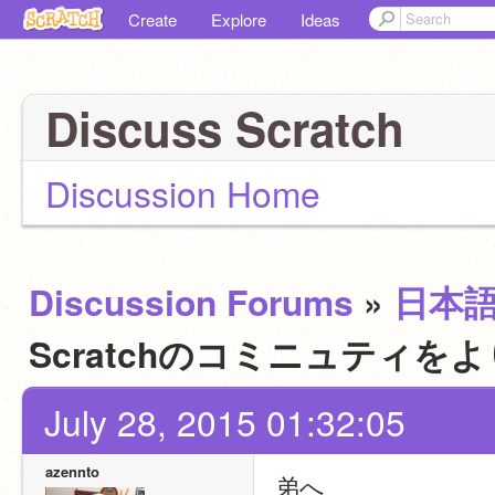
Create
Explore
Ideas
Discuss Scratch
Discussion Home
Discussion Forums
»
日本
Scratchのコミニュティ
July 28, 2015 01:32:05
azennto
弟へ