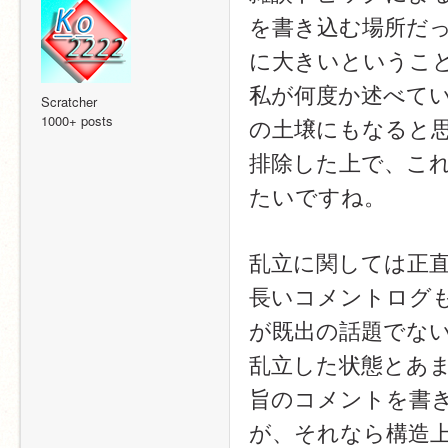
を書き込む場所だ
に大きいというこ
私が何度か述べて
Scratcher
1000+ posts
の土壌にもなると
排除した上で、こ
たいですね。
乱立に関しては正
長いコメントログ
が既出の話題でな
乱立した状態とあ
旨のコメントを書
が、それなら構造