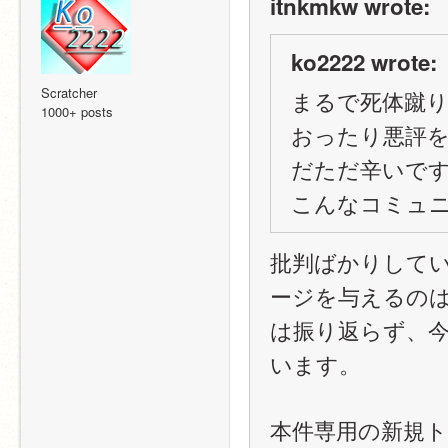
itnkmkw wrote:
ko2222 wrote:
Scratcher
まるで死体蹴
1000+ posts
おったり悪評
だただ辛いで
こんなコミュ
批判ばかりして
ージを与えるの
は振り返らず、
います。
本件専用の新規