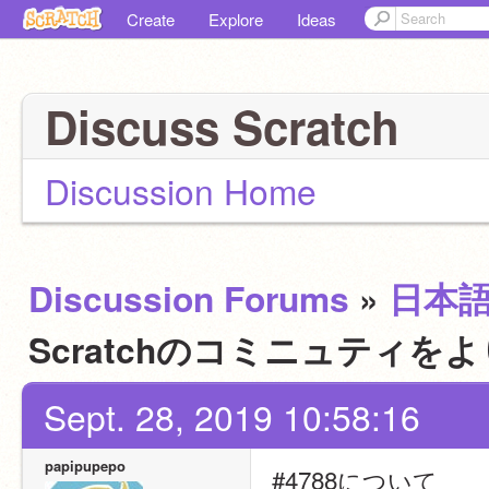
Create
Explore
Ideas
Discuss Scratch
Discussion Home
Discussion Forums
»
日本
Scratchのコミニュティ
Sept. 28, 2019 10:58:16
papipupepo
#4788について