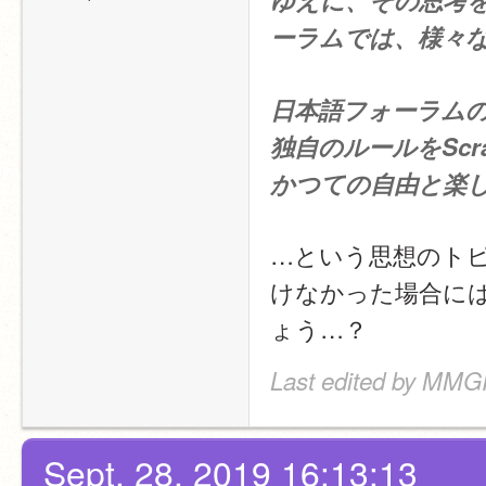
ゆえに、その思考
ーラムでは、様々
日本語フォーラム
独自のルールをScr
かつての自由と楽
…という思想のト
けなかった場合に
ょう…？
Last edited by MMGI
Sept. 28, 2019 16:13:13