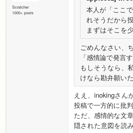
Scratcher
本人が「ここ
1000+ posts
れそうだから
まずはそこを
ごめんなさい、
「感情論で発言
もしそうなら、
けなら勘弁願い
ええ、inokin
投稿で一方的に批
ただ、感情的な文
隠された意図を読