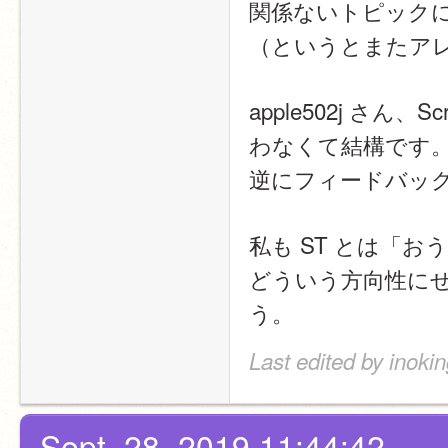
関係ないトピック
（というとまたア
apple502j さ
わなくて結構です
逆にフィードバッ
私も ST とは「
どういう方向性に
う。 
Last edited by inoki
Sept. 28, 2019 11:44:42