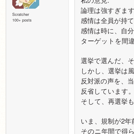
論理は強すぎま
Scratcher
感情は全員が持
100+ posts
感情は時に、自
ターゲットを間
選挙で選んだ、
しかし、選挙は
反対派の声を、
反省しています
そして、再選挙
いま、規制が2年
そのニ年間で得