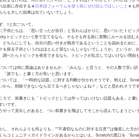
れ以前に存在する
★日本語フォーラムを使う前にぜひ読んでほしいこと★
も
ちらも大した効果は出ていないでしょう。
ず、1と2について。
に子供たちは、「思い立ったが吉日」と言わんばかりに、思いついたトピッ
tickyトピックという形で立てるなら、そもそも作る前に実際にルールを読
、どちらにしても、自分の思い付きが既存であるということを認めるために
クを探る子供というのはほとんど居ないんじゃないでしょうか。というか、2
。調べたらトピックを発見できるなら、トピックが乱立してはいけない理由
については特に異論はありませんが、「みんな」と言うと、その人数で言い訳
、「誰でも」と書く方が良いと思います。
については、「一時的な話題」に対する判断が分かれそうです。例えば、Scrat
いから、削除できないなら立てるべきじゃないよね？」などと思われそうで
ころで、前書きにも「トピックとしては作ってはいけない話題もある」と書
すいです。
うやって見出しがあると、つい前書きを飛ばしてそこから読んでしまうとい
。
かし、それらよりも何よりも、**不適切なものに対する注意**は徹底した方
くらコミュニティガイドラインがあるからとはいえ、Scratchの悪口を「Scr