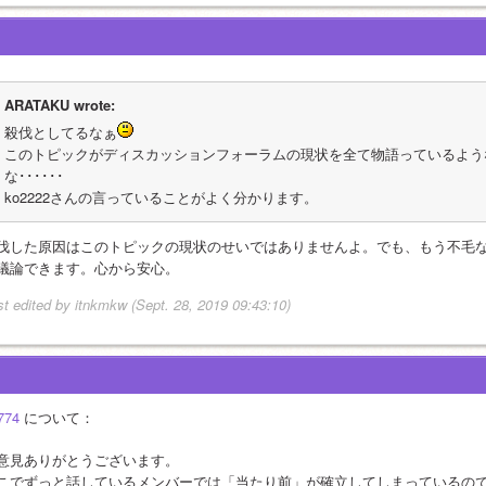
ARATAKU wrote:
殺伐としてるなぁ
このトピックがディスカッションフォーラムの現状を全て物語っているよう
な･･････
ko2222さんの言っていることがよく分かります。
伐した原因はこのトピックの現状のせいではありませんよ。でも、もう不毛
議論できます。心から安心。
st edited by itnkmkw (Sept. 28, 2019 09:43:10)
774
 について：
意見ありがとうございます。
こでずっと話しているメンバーでは「当たり前」が確立してしまっているの