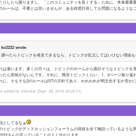
たりしたら困りますし、「このコミュニティを良くする」ために、本来最重
のルールは、不要とは言いませんが、ある程度許容しても問題になるような
ko2222 wrote:
調べたらトピックを発見できるなら、トピックが乱立してはいけない理由も
れは違います。多くの方々は、トピックのホームから面白そうなトピックを
ったら意味がないんです。それに、既存トピックくらい、1、2ページ振り返
れに、そもそも2のルールはSTの方針であり、われわれが明文化するか否か
st edited by itnkmkw (Sept. 28, 2019 09:28:31)
伐としてるなぁ
のトピックがディスカッションフォーラムの現状を全て物語っているような気が
o2222さんの言っていることがよく分かります。