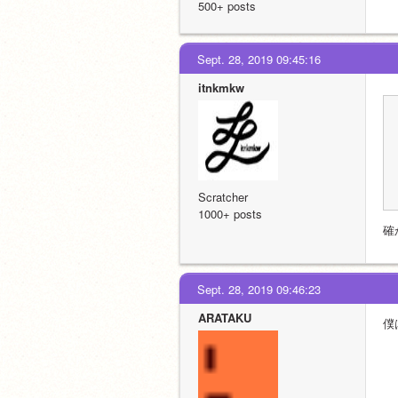
500+ posts
Sept. 28, 2019 09:45:16
itnkmkw
Scratcher
1000+ posts
確
Sept. 28, 2019 09:46:23
ARATAKU
僕