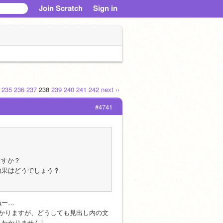
Join Scratch
Sign in
235
236
237
238
239
240
241
242
next ››
#4741
ますか？
ら効果はどうでしょう？
ねー…
かりますが、どうしても見出し内の文
りわかりませんし…