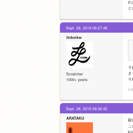
れ
と
Sept. 28, 2019 09:27:48
itnkmkw
そ
ま
Scratcher
そ
1000+ posts
La
Sept. 28, 2019 09:32:42
ARATAKU
殺
こ
k