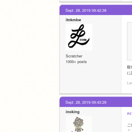
Sept. 28, 2019 09:42:38
itnkmkw
Scratcher
1000+ posts
殺
に
La
Sept. 28, 2019 09:43:29
inoking
#4
ご
こ