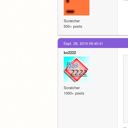
Scratcher
500+ posts
Sept. 28, 2019 09:40:41
ko2222
Scratcher
1000+ posts