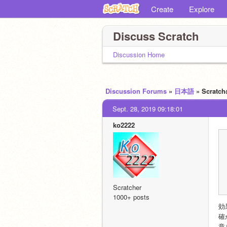
Create
Explore
Discuss Scratch
Discussion Home
Discussion Forums
»
日本語
» Scr
Sept. 28, 2019 09:18:01
ko2222
Scratcher
1000+ posts
効
確
章