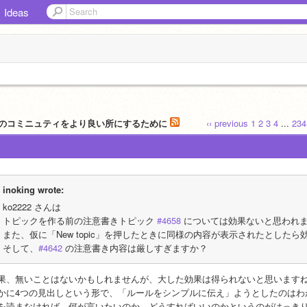
Ideas
atchのコミニュティをより良い所にするために
‹‹ previous
1
2
3
4
...
234
inoking wrote:
ko2222 さんは
トピックを作る前の注意書きトピック 
#4658
 については効果ないと思われ
また、仮に「New topic」を押したときに同様の内容が表示されたとした
そして、
#4642
 の注意書き内容は厳しすぎますか？
果、無いことはないかもしれませんが、大した効果は得られないと思います
かに4つの見出しという形で、「ルールをシンプルに伝え」ようとしたのはわ
を読まなければ、何が言いたいのか、どうすればいいのかというのがはっき