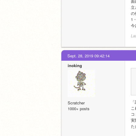
面
立
の
1
今
La
Sept. 28, 2019 09:42:14
inoking
「
Scratcher
こ
1000+ posts
コ
実
た