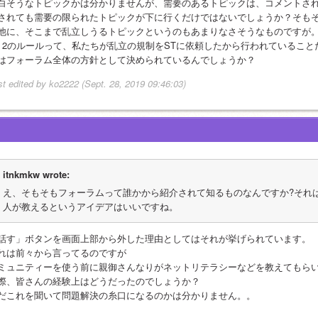
白そうなトピックかは分かりませんが、需要のあるトピックは、コメントさ
されても需要の限られたトピックが下に行くだけではないでしょうか？そも
他に、そこまで乱立しうるトピックというのもあまりなさそうなものですが
・2のルールって、私たちが乱立の規制をSTに依頼したから行われているこ
はフォーラム全体の方針として決められているんでしょうか？
st edited by ko2222 (Sept. 28, 2019 09:46:03)
itnkmkw wrote:
え、そもそもフォーラムって誰かから紹介されて知るものなんですか?それ
人が教えるというアイデアはいいですね。
話す」ボタンを画面上部から外した理由としてはそれが挙げられています。
れは前々から言ってるのですが
ミュニティーを使う前に親御さんなりがネットリテラシーなどを教えてもら
際、皆さんの経験上はどうだったのでしょうか？
だこれを聞いて問題解決の糸口になるのかは分かりません。。