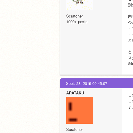
別
Scratcher
内
1000+ posts
今
・
・
と
と
ス
#
Sept. 28, 2019 09:45:07
ARATAKU
こ
こ
ま
Scratcher