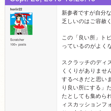
horiir22
新参者ですが自分
乏しいのはご容赦
この「良い所」ト
Scratcher
っているのがよく
100+ posts
スクラッチのディ
くくりがありませ
するべきだと思い
り良い所にする」
たとしても集めら
ィスカッションフ