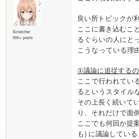
良い所トピックが
ここに書き込むこ
Scratcher
るぐらいの人にと
500+ posts
こうなっている理
①議論に追従する
ここで行われてい
るというスタイル
その上長く続いて
り、それだけで面
ここでも何回か提案さ
も) に議論してい