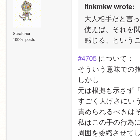
itnkmkw wrote:
大人相手だと言
使えば、それを
Scratcher
感じる、という
1000+ posts
#4705
 について：
そういう意味での
しかし
元は根拠も示さず
すごく大げさにい
責められるべきは
私はこの手の行為
周囲を委縮させて