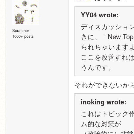
YY04 wrote:
ディスカッショ
Scratcher
きに、「New T
1000+ posts
られちゃいます
ここを改善すれ
うんです。
それができないか
inoking wrote:
これはトピック
ム的な対策が
（政治的に）非常