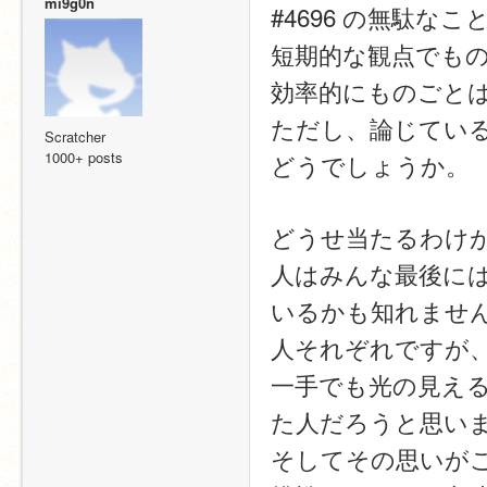
mi9g0n
#4696 の無駄
短期的な観点でも
効率的にものごと
ただし、論じてい
Scratcher
1000+ posts
どうでしょうか。
どうせ当たるわけ
人はみんな最後に
いるかも知れませ
人それぞれですが
一手でも光の見え
た人だろうと思い
そしてその思いが