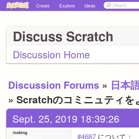
Create
Explore
Ideas
Discuss Scratch
Discussion Home
Discussion Forums
»
日本
» Scratchのコミニュテ
Sept. 25, 2019 18:39:26
inoking
#4687
 について：