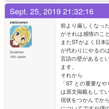
Sept. 25, 2019 21:32:16
papipupepo
前より厳しくなっ
がそれは感情のこ
またSTがよく日
が代わりにやるの
Scratcher
100+ posts
言語の壁があると
ます。
それから
「ST との重要な
は原文掲載もして
現状をつかんでか
についてですが僕