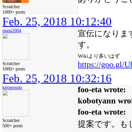
Scratcher
1000+ posts
Feb. 25, 2018 10:12:40
masa2004
宣伝になりま
す。
Wikiより多いはず
https://goo.gl/
Scratcher
1000+ posts
Feb. 25, 2018 10:32:16
kiroposuto
foo-eta wrote:
kobotyann wro
foo-eta wrote:
Scratcher
提案です。も
500+ posts