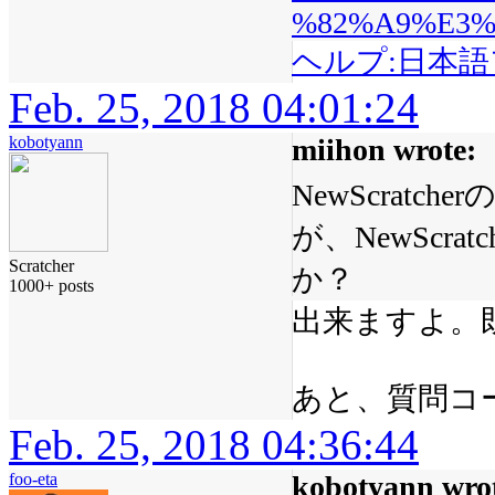
%82%A9%E3%
ヘルプ:日本
Feb. 25, 2018 04:01:24
kobotyann
miihon wrote:
NewScrat
が、NewScr
Scratcher
か？
1000+ posts
出来ますよ。
あと、質問コ
Feb. 25, 2018 04:36:44
foo-eta
kobotyann wro