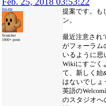
Feb. 25, 2018 03:53:22
foo-eta
提案です。も
ン。
最近注意され
Scratcher
1000+ posts
がフォーラム
いるように思
Wikiにす
て、新しく始
はないでしょ
英語のWelcom
のスタジオへ