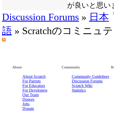
が良いと思い
Discussion Forums
»
日本
語
» Scratchのコミ
About
Community
R
About Scratch
Community Guidelines
For Parents
Discussion Forums
For Educators
Scratch Wiki
For Developers
Statistics
Our Team
Donors
Jobs
Donate