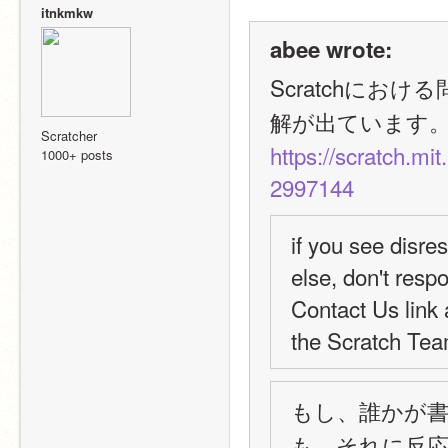
itnkmkw
abee wrote:
Scratchにおけ
解が出ています
Scratcher
https://scratch.m
1000+ posts
2997144
if you see disre
else, don't respo
Contact Us link 
the Scratch Team
もし、誰かが
も、それに反応