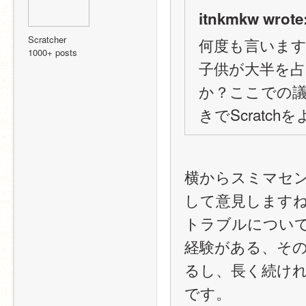
itnkmkw wrote
Scratcher
何度も言います
1000+ posts
子供が大半を
か？ここでの
きでScratc
横からスミマセ
して意見します
トラブルについ
経験がある、そ
るし、長く続け
です。