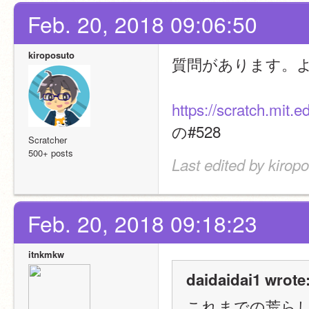
Feb. 20, 2018 09:06:50
kiroposuto
質問があります。
https://scratch.mit.
の#528
Scratcher
500+ posts
Last edited by kirop
Feb. 20, 2018 09:18:23
itnkmkw
daidaidai1 wrote
これまでの荒ら