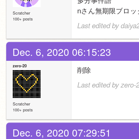
nさん無期限ブロッ
Scratcher
100+ posts
Last edited by daiya
Dec. 6, 2020 06:15:23
zero-20
削除
Last edited by zero-
Scratcher
100+ posts
Dec. 6, 2020 07:29:51