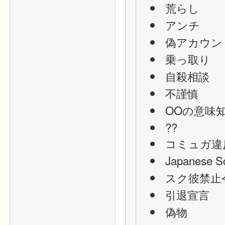
 荒らし
 アンチ
 偽アカウン
 乗っ取り
 自殺相談
 不謹慎
 OOの意味
 ??
 コミュガ違
 Japanese
 スク彼禁止
 引退宣言
 偽物