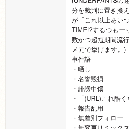
(UNDERPANTSの
分を裁判に置き換
が「これ以上あいつがや
TIME!?するつ
数かつ超短期間流
メ元で挙げます。)
事件語
・晒し
・名誉毀損
・誹謗中傷
・「(URL)これ酷
・報告乱用
・無差別フォロー
・無変更リミック