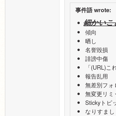
事件語 wrote:
細かいこ
 傾向
 晒し
 名誉毀損
 誹謗中傷
 「(URL
 報告乱用
 無差別フォ
 無変更リ
 Sticky
 なりすまし