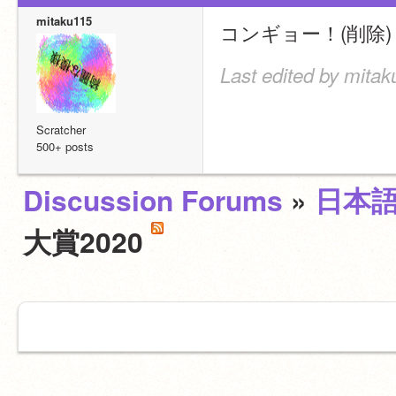
mitaku115
コンギョー！(削除)
Last edited by mitak
Scratcher
500+ posts
Discussion Forums
»
日本
大賞2020