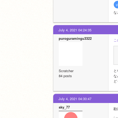
な
July 4, 2021 04:24:35
puroguramingu3322
こ
と
Scratcher
84 posts
な
ど
July 4, 2021 04:30:47
sky_77
勘
La