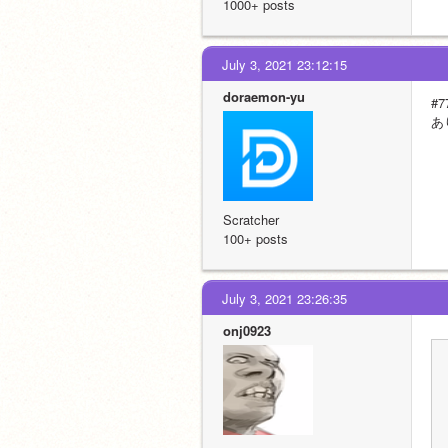
1000+ posts
July 3, 2021 23:12:15
doraemon-yu
#7
あ
Scratcher
100+ posts
July 3, 2021 23:26:35
onj0923