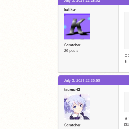
July 3, 2021 22:28:02
katiku-
Scratcher
26 posts
コ
も
July 3, 2021 22:35:50
tsumuri3
ま
廃
Scratcher