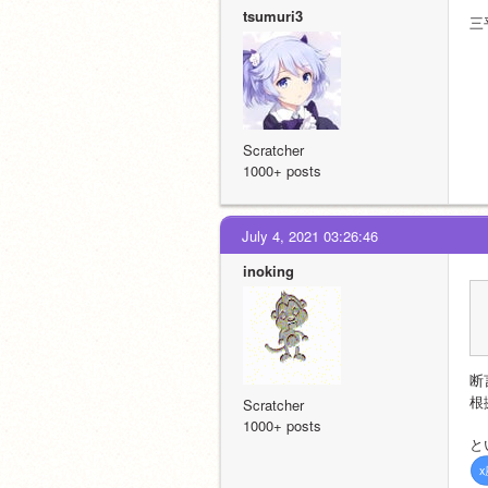
tsumuri3
三
Scratcher
1000+ posts
July 4, 2021 03:26:46
inoking
断
根
Scratcher
1000+ posts
と