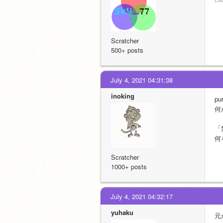
Scratcher
500+ posts
July 4, 2021 04:31:38
inoking
p
何
「
何
Scratcher
1000+ posts
July 4, 2021 04:32:17
yuhaku
元