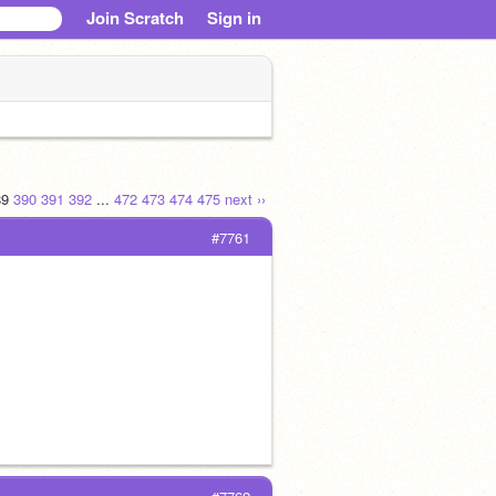
Join Scratch
Sign in
89
390
391
392
...
472
473
474
475
next ››
#7761