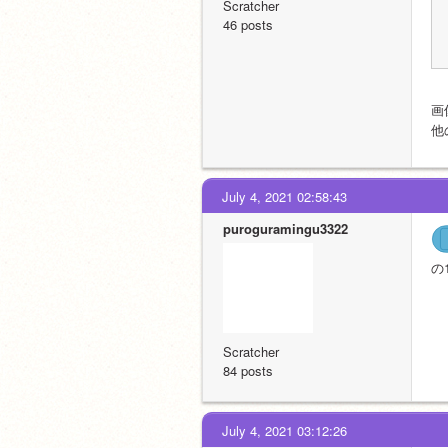
Scratcher
46 posts
画
他
July 4, 2021 02:58:43
puroguramingu3322
の
Scratcher
84 posts
July 4, 2021 03:12:26