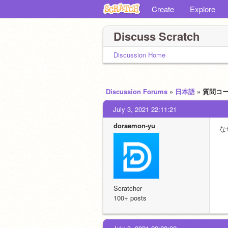
Create
Explore
Discuss Scratch
Discussion Home
Discussion Forums
»
日本語
» 質問コ
July 3, 2021 22:11:21
doraemon-yu
な
Scratcher
100+ posts