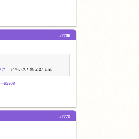
#7769
クス
　アキレスと亀 2:27 a.m.
ー#2908
#7770