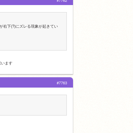
#7762
右下(?)にズレる現象が起きてい
思います
#7763