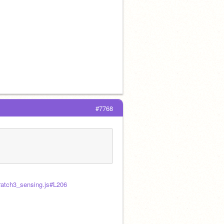
#7768
cratch3_sensing.js#L206