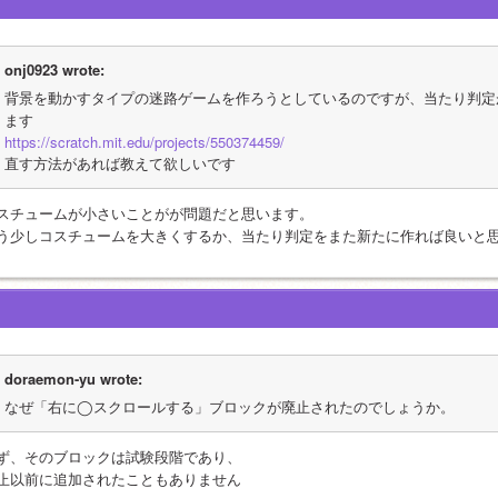
onj0923 wrote:
背景を動かすタイプの迷路ゲームを作ろうとしているのですが、当たり判定が
ます
https://scratch.mit.edu/projects/550374459/
直す方法があれば教えて欲しいです
スチュームが小さいことがが問題だと思います。
う少しコスチュームを大きくするか、当たり判定をまた新たに作れば良いと
doraemon-yu wrote:
なぜ「右に◯スクロールする」ブロックが廃止されたのでしょうか。
ず、そのブロックは試験段階であり、
止以前に追加されたこともありません