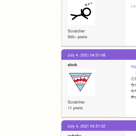
La
Scratcher
500+ posts
July 4, 2021 04:51:08
shnb
ht
　
心
な
ん
め
Scratcher
11 posts
July 4, 2021 04:51:52
yuhaku