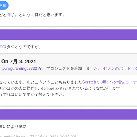
y座標
どと同じ。という回答だと思います。
の
スタジオなのですが、
On 7月 3, 2021
puroguramingu3322
 が、プロジェクトを追加しました。 
ゼノンのパラドッ
なっています。あとこういうこともありました
Scratch 3.0用: バグ報告コーナ
んかほかの人に操作
されているような気がします
というとおかしいですが
うすればいいですか？教えて下さい。
違いにより削除
st edited by sky_77 (July 4, 2021 04:32:23)