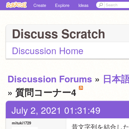
Create
Explore
Ideas
Discuss Scratch
Discussion Home
Discussion Forums
»
日本
» 質問コーナー4
July 2, 2021 01:31:49
mituki1729
昔文字列を結合し