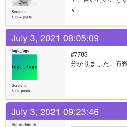
す。
Scratcher
1000+ posts
July 3, 2021 08:05:09
fugu_fugu
#7783
分かりました。有
Scratcher
500+ posts
July 3, 2021 09:23:46
KimiruHamiru