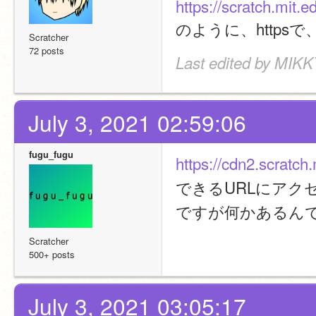
https://scratch.mit.
のように、https
Scratcher
72 posts
Last edited by MIKKY
July 3, 2021 02:59:06
fugu_fugu
https://cdn2.scratch.
できるURLにアクセ
ですが何かあるん
Scratcher
500+ posts
July 3, 2021 03:05:17