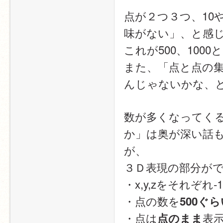
点が２つ３つ、10
味がない」、と感
これが500、10
また、「点と点の
んじゃないかな、
数が多くなってくる
か」は奥が深い話
が、
３Ｄ表現の部分が
・x,y,zをそれぞれ-1
・点の数を
500ぐ
・点は
表
点のまま