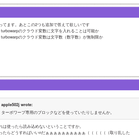
ってます。あとこの2つも追加で答えて欲しいです
、turbowarpのクラウド変数に文字を入れることは可能か
、turbowarpのクラウド変数は文字数（数字数）が無制限か
apple502j wrote:
ターボワープ専用のブロックなどを使っていたりしませんか。
れは使ったら読み込めないということですか。
ったらどうすればいいnだぁぁぁぁぁぁぁぁぁぁ（（（（（（取り乱した