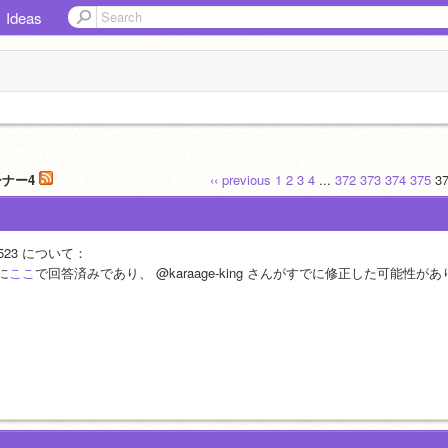
Ideas
ーナー4
‹‹ previous
1
2
3
4
...
372
373
374
375
3
7523 について：
に
ここ
で回答済みであり、 @karaage-king さんがすでに修正した可能性が