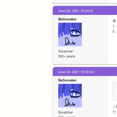
June 23, 2021 15:24:31
Bellomaker
使
1
2
Scratcher
500+ posts
June 23, 2021 15:53:43
Bellomaker
こ
だ
Scratcher