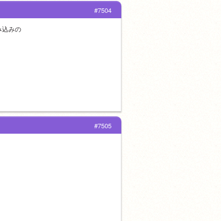
#7504
み込みの
#7505