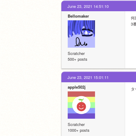
June 23, 2021 14:51:10
Bellomaker
何
3
Scratcher
500+ posts
June 23, 2021 15:01:11
apple502j
タ
Scratcher
1000+ posts