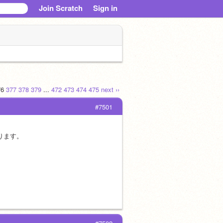
Join Scratch
Sign in
76
377
378
379
...
472
473
474
475
next ››
#7501
あります。