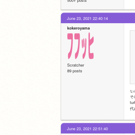
500+ posts
June 23, 2021 22:40:14
kokeroyama
Scratcher
89 posts
な
そ
t
代
June 23, 2021 22:51:40