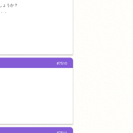
しょうか？
、、、
#7510
#7511