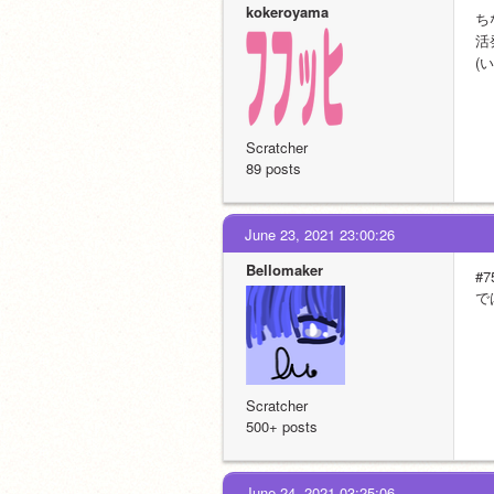
kokeroyama
ち
活
(
Scratcher
89 posts
June 23, 2021 23:00:26
Bellomaker
#7
で
Scratcher
500+ posts
June 24, 2021 03:25:06