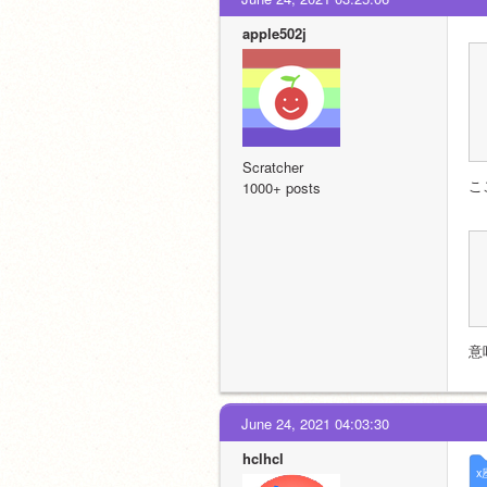
apple502j
Scratcher
こ
1000+ posts
意
June 24, 2021 04:03:30
hclhcl
x