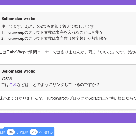
Bellomaker wrote:
使ってます。あとこの2つも追加で答えて欲しいです
1、turbowarpのクラウド変数に文字を入れることは可能か
2、turbowarpのクラウド変数は文字数（数字数）が無制限か
こはTurboWarpの質問コーナーではありませんが、両方「いいえ」です。(なお、
Bellomaker wrote:
#7536
では
これ
などは、どのようにリンクしているのですか？
味がよく分かりませんが、TurboWarpのブロックがScratch上で使い物に
座標
36
、y座標
28
へ向ける