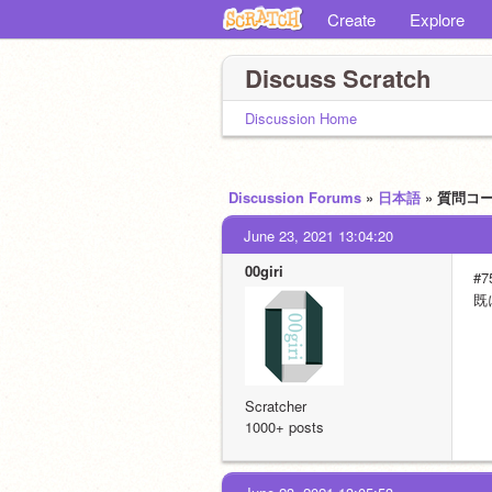
Create
Explore
Discuss Scratch
Discussion Home
Discussion Forums
»
日本語
» 質問コ
June 23, 2021 13:04:20
00giri
#
既
Scratcher
1000+ posts