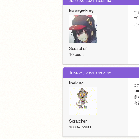
June 23, 2021 13:05:53
karaage-king
す
ブ
こ
Scratcher
10 posts
June 23, 2021 14:04:42
inoking
こ
ka
参
今
Scratcher
1000+ posts