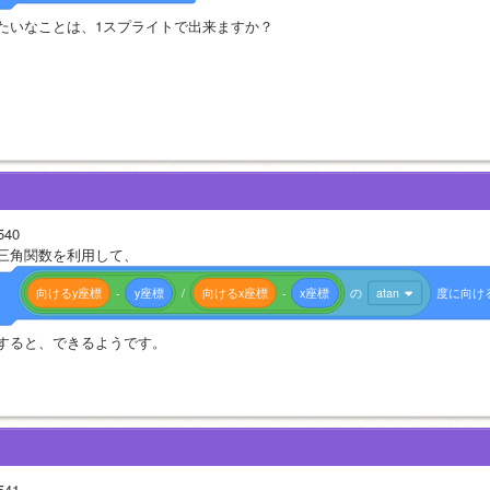
たいなことは、1スプライトで出来ますか？
540
三角関数を利用して、
向けるy座標
-
y座標
/
向けるx座標
-
x座標
の
atan
度に向け
すると、できるようです。
541