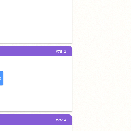
#7513
る
#7514