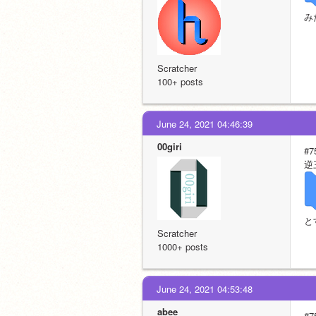
み
Scratcher
100+ posts
June 24, 2021 04:46:39
00giri
#7
逆
と
Scratcher
1000+ posts
June 24, 2021 04:53:48
abee
#7