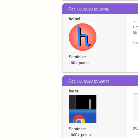
Oct. 30, 2020 23:24:42
hclhcl
メ
た
開
La
Scratcher
100+ posts
Oct. 30, 2020 23:29:11
legrs
大
Scratcher
1000+ posts