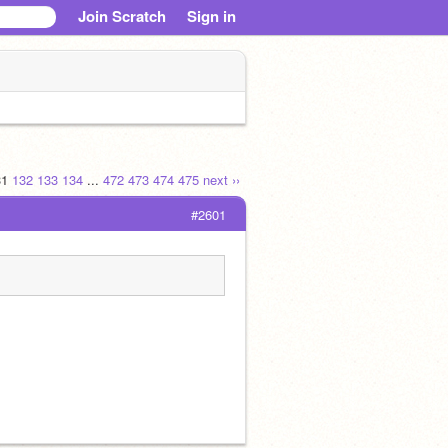
Join Scratch
Sign in
31
132
133
134
...
472
473
474
475
next ››
#2601