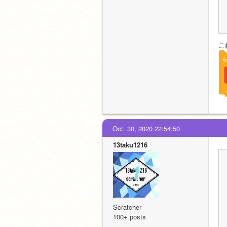
こ
Oct. 30, 2020 22:54:50
13taku1216
Scratcher
100+ posts