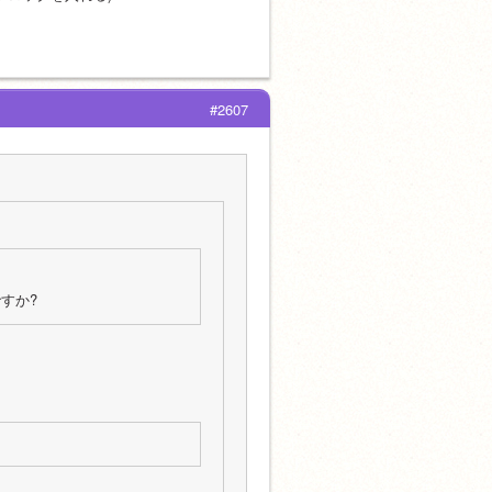
#2607
すか?