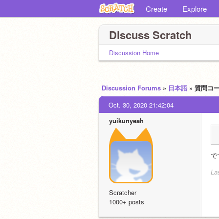
Create
Explore
Discuss Scratch
Discussion Home
Discussion Forums
»
日本語
» 質問コ
Oct. 30, 2020 21:42:04
yuikunyeah
で
La
Scratcher
1000+ posts