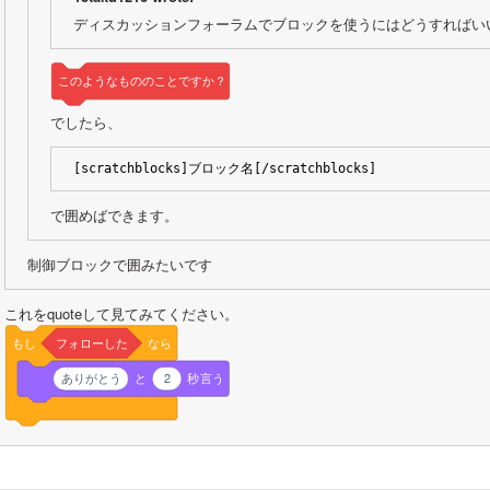
ディスカッションフォーラムでブロックを使うにはどうすればい
このようなもののことですか？
でしたら、
[scratchblocks]ブロック名[/scratchblocks]
で囲めばできます。
制御ブロックで囲みたいです
これをquoteして見てみてください。
もし
フォローした
なら
ありがとう
と
2
秒言う