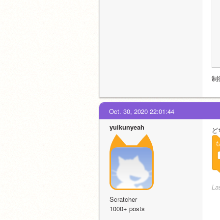
制
Oct. 30, 2020 22:01:44
yuikunyeah
ど
La
Scratcher
1000+ posts