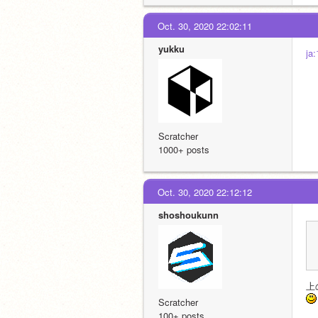
Oct. 30, 2020 22:02:11
yukku
j
Scratcher
1000+ posts
Oct. 30, 2020 22:12:12
shoshoukunn
上
Scratcher
　
100+ posts