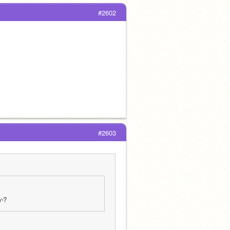
#2602
#2603
か?