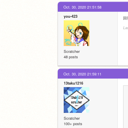
Oct. 30, 2020 21:51:58
you-423
回
La
Scratcher
48 posts
Oct. 30, 2020 21:59:11
13taku1216
Scratcher
100+ posts