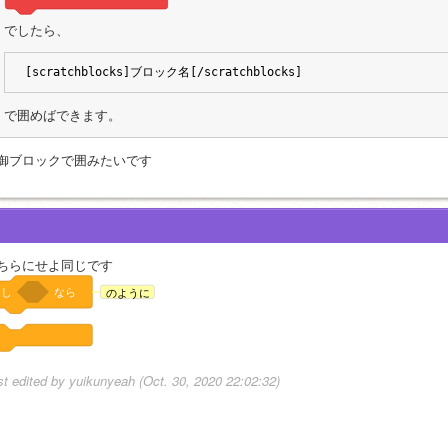
でしたら、
[scratchblocks]ブロック名[/scratchblocks]
で囲めばできます。
御ブロックで囲みたいです
ちらにせよ同じです
もし
なら
のように
st edited by yuikunyeah (Oct. 30, 2020 22:02:32)