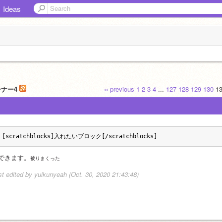
Ideas
ーナー4
‹‹ previous
1
2
3
4
...
127
128
129
130
1
[scratchblocks]入れたいブロック[/scratchblocks]
できます。
被りまくった
st edited by yuikunyeah (Oct. 30, 2020 21:43:48)