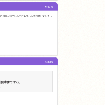
#2609
いして既に回答が出ているのにも関わらず回答してしまっ
#2610
通信障害
ですね。
。