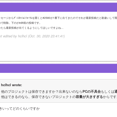
ッセージからﾃﾞｨｽｶｯｼｮﾝﾌｫｰﾗﾑを開くと#2580が1番下に出てきたのでそれが最新投稿だと勘違
ので削除。下のがedit前の投稿です。
いたら最新投稿が出てくるようにしてほしいですよね…
st edited by hclhcl (Oct. 30, 2020 23:41:41)
hclhcl wrote:
他のプロジェクトは保存できますか？出来ないのなら
PCの不具合
もしくは
他はできるのなら、保存できないプロジェクトの
容量が大きすぎる
からです
きいってどのくらいですか