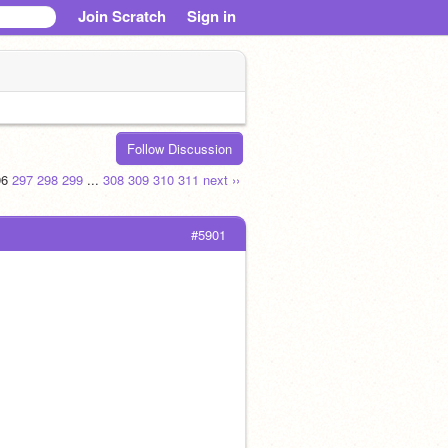
Join Scratch
Sign in
Follow Discussion
96
297
298
299
...
308
309
310
311
next ››
#5901