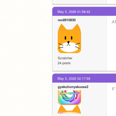
May 5, 2026 01:58:42
ren8910830
人
Scratcher
24 posts
May 5, 2026 02:17:59
gyakuhonyakusss2
ど