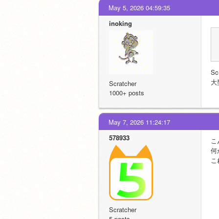
May 5, 2026 04:59:35
inoking
S
大
Scratcher
1000+ posts
May 7, 2026 11:24:17
578933
こ
何
こ
Scratcher
5 posts