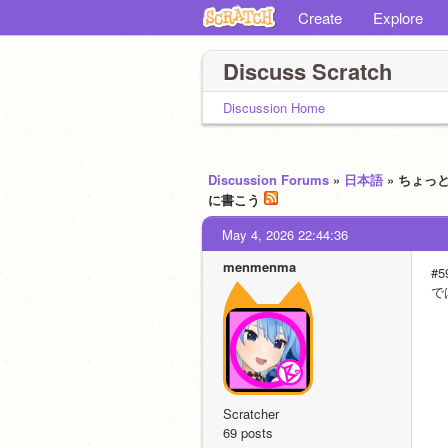
Create
Explore
Discuss Scratch
Discussion Home
Discussion Forums
»
日本語
» ちょっと
に書こう
May 4, 2026 22:44:36
menmenma
#5
で
Scratcher
69 posts