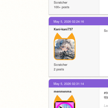
Scratcher
100+ posts
May 5, 2026 02:24:16
Kani-kani737
S
Scratcher
2 posts
May 5, 2026 02:31:14
menmenma
#5
明
La