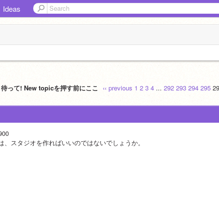
Ideas
待って! New topicを押す前にここ
‹‹ previous
1
2
3
4
...
292
293
294
295
2
900
は、スタジオを作ればいいのではないでしょうか。