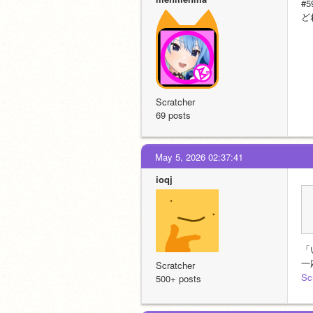
#5
ど
Scratcher
69 posts
May 5, 2026 02:37:41
ioqj
「
一
Scratcher
S
500+ posts