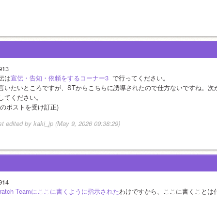
913
伝は
宣伝・告知・依頼をするコーナー3 
 で行ってください。
言いたいところですが、STからこちらに誘導されたので仕方ないですね。次
してください。
下のポストを受け訂正)
st edited by kaki_jp (May 9, 2026 09:38:29)
914
cratch Teamにここに書くように指示された
わけですから、ここに書くことは