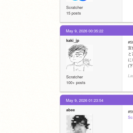
Scratcher
15 posts
May 9, 2026 00:35:22
kaki_jp
#5
宣
と
に
(
La
Scratcher
100+ posts
May 9, 2026 01:23:54
abee
#5
S