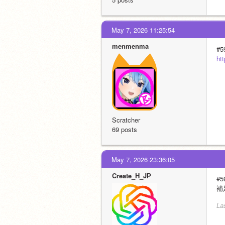
May 7, 2026 11:25:54
menmenma
#5
ht
Scratcher
69 posts
May 7, 2026 23:36:05
Create_H_JP
#5
補
La