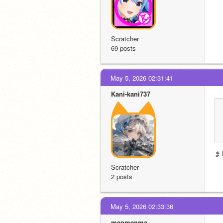
Scratcher
69 posts
May 5, 2026 02:31:41
Kani-kani737
ま
Scratcher
2 posts
May 5, 2026 02:33:36
menmenma