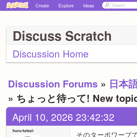
Create
Explore
Ideas
Discuss Scratch
Discussion Home
Discussion Forums
»
日本
» ちょっと待って! New t
April 10, 2026 23:42:32
huru-tutexi-
そのターボワープ