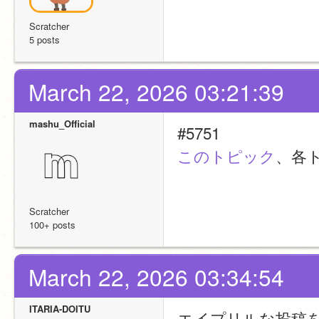
Scratcher
5 posts
March 22, 2026 03:21:39
mashu_Official
#5751
このトピック
、各
Scratcher
100+ posts
March 22, 2026 03:34:54
ITARIA-DOITU
エイプリルな投稿