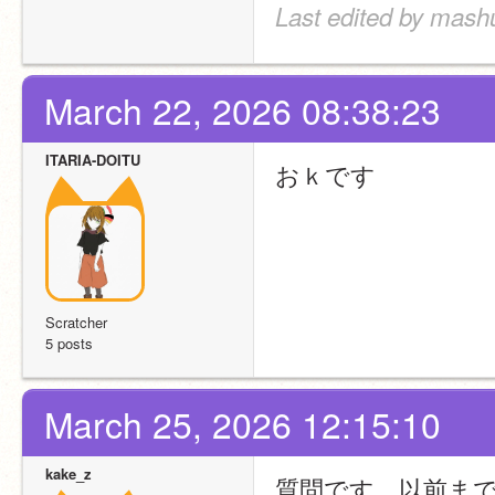
Last edited by mashu
March 22, 2026 08:38:23
ITARIA-DOITU
おｋです
Scratcher
5 posts
March 25, 2026 12:15:10
kake_z
質問です。以前まで