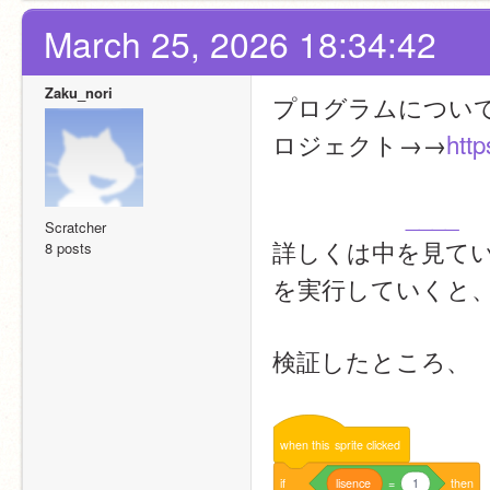
March 25, 2026 18:34:42
Zaku_nori
プログラムについて
ロジェクト→→
http
____
Scratcher
詳しくは中を見て
8 posts
を実行していくと
検証したところ、
when
this
sprite
clicked
if
lisence
=
1
then