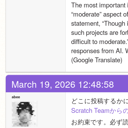
The most important i
“moderate” aspect of 
statement, “Though it
such projects are fo
difficult to moderate
responses from AI. 
(Google Translate)
March 19, 2026 12:48:58
abee
どこに投稿するか
Scratch Teamか
お約束です。必ず読