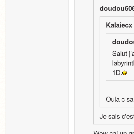
doudou606
Kalaiecx
doudou
Salut j'
labyrint
1D.
Oula c sa 
Je sais c'es
Wow cai un gro