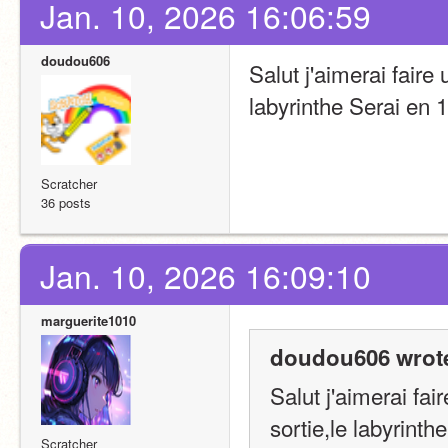
Jan. 10, 2026 16:06:59
doudou606
Salut j'aimerai faire 
labyrinthe Serai en 
Scratcher
36 posts
Jan. 10, 2026 16:09:10
marguerite1010
doudou606 wrot
Salut j'aimerai fai
sortie,le labyrinth
Scratcher