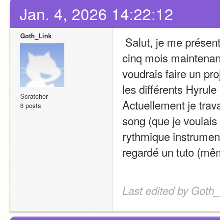
Jan. 4, 2026 14:22:12
Goth_Link
 Salut, je me présente,Je suis Goth_Link, je suis sur scratch depuis 
cinq mois maintenant 
voudrais faire un pro
les différents Hyrule 
Scratcher
Actuellement je trava
8 posts
song (que je voulai
rythmique instrument
regardé un tuto (mêm
Last edited by Goth_