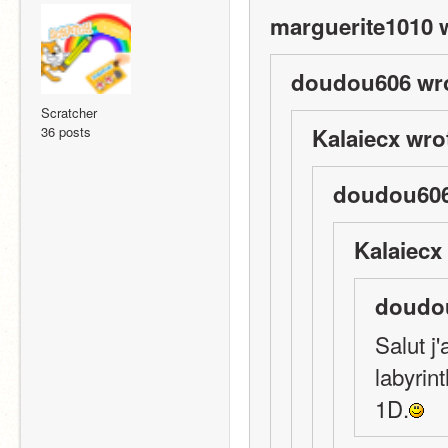
marguerite1010 
doudou606 wro
Scratcher
36 posts
Kalaiecx wro
doudou606
Kalaiecx
doudou
Salut j'
labyrint
1D.