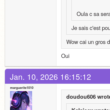
Oula c sa serai
Je sais c'est pou
Wow cai un gros dé
Oui
Jan. 10, 2026 16:15:12
marguerite1010
doudou606 wrot