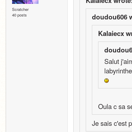
Kalaiecx wrote
Scratcher
40 posts
doudou606 w
Kalaiecx w
doudou6
Salut j'ai
labyrinthe
Oula c sa ser
Je sais c'est 