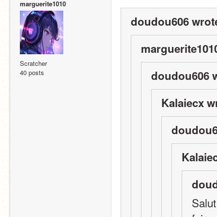
marguerite1010
doudou606 wrot
marguerite1010
Scratcher
40 posts
doudou606 w
Kalaiecx w
doudou6
Kalaie
doud
Salut