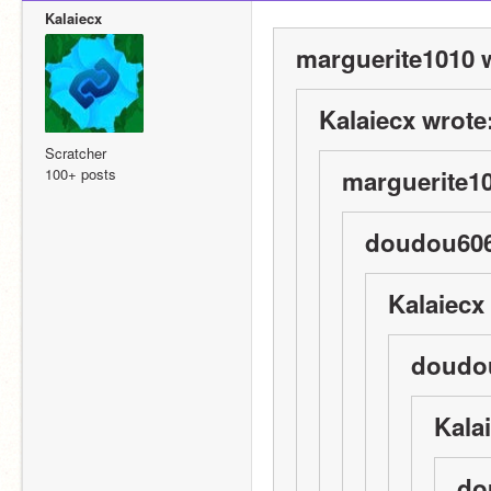
Kalaiecx
marguerite1010 
Kalaiecx wrote
Scratcher
100+ posts
marguerite10
doudou606
Kalaiecx
doudou
Kala
do