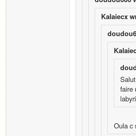
Kalaiecx w
doudou6
Kalaie
doud
Salut
faire
labyr
Oula c s