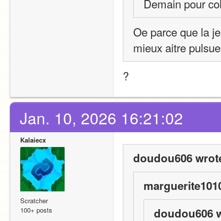
Demain pour col
Oe parce que la je 
mieux aitre pulsue
?
Jan. 10, 2026 16:21:02
Kalaiecx
doudou606 wrot
marguerite1010
Scratcher
100+ posts
doudou606 w