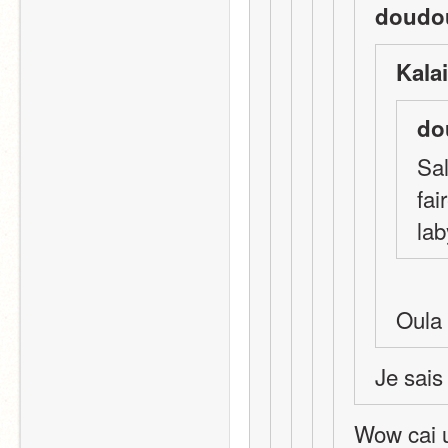
doudou
Kala
do
Sal
fai
lab
Oula c
Je sais
Wow cai u