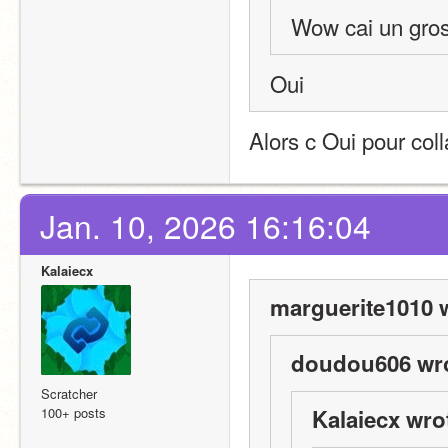
Wow cai un gros 
Oui
Alors c Oui pour col
Jan. 10, 2026 16:16:04
Kalaiecx
marguerite1010 
doudou606 wro
Scratcher
100+ posts
Kalaiecx wro