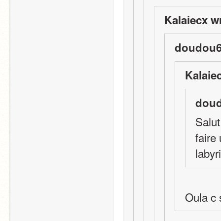
Kalaiecx w
doudou6
Kalaie
doud
Salut
faire
labyr
Oula c s