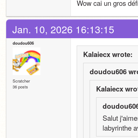
Wow cai un gros défi
Jan. 10, 2026 16:13:15
doudou606
Kalaiecx wrote:
doudou606 wro
Scratcher
36 posts
Kalaiecx wro
doudou606
Salut j'aime
labyrinthe a