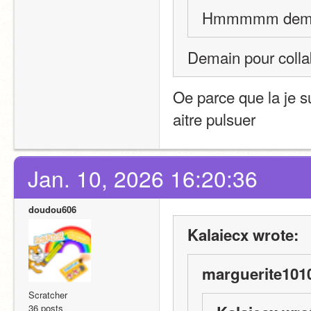
Hmmmmm dema
Demain pour colla
Oe parce que la je su
aitre pulsuer 
Jan. 10, 2026 16:20:36
doudou606
Kalaiecx wrote:
marguerite1010
Scratcher
36 posts