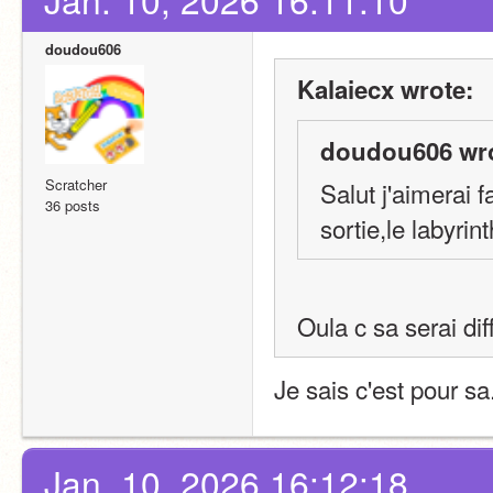
doudou606
Kalaiecx wrote:
doudou606 wro
Scratcher
Salut j'aimerai f
36 posts
sortie,le labyrin
Oula c sa serai diff
Je sais c'est pour sa
Jan. 10, 2026 16:12:18