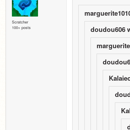
marguerite1010
Scratcher
100+ posts
doudou606 w
marguerite
doudou6
Kalaie
doud
Ka