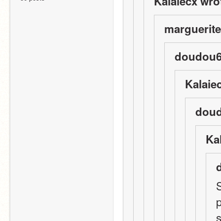
Kalaiecx wro
marguerite
doudou6
Kalaie
doud
Ka
S
p
s