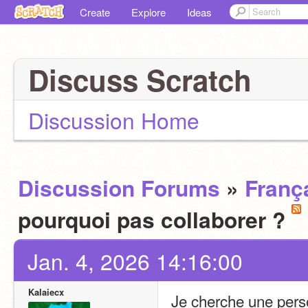
Create
Explore
Ideas
Discuss Scratch
Discussion Home
Discussion Forums
»
Franç
pourquoi pas collaborer ?
Jan. 4, 2026 14:16:00
Kalaiecx
Je cherche une perso