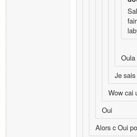
Sal
fai
lab
Oula c
Je sais
Wow cai u
Oui
Alors c Oui po