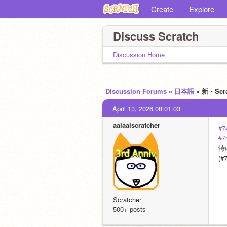
Create
Explore
Discuss Scratch
Discussion Home
Discussion Forums
»
日本語
» 新・S
April 13, 2026 08:01:03
aalaalscratcher
#7
#7
特
(
Scratcher
500+ posts