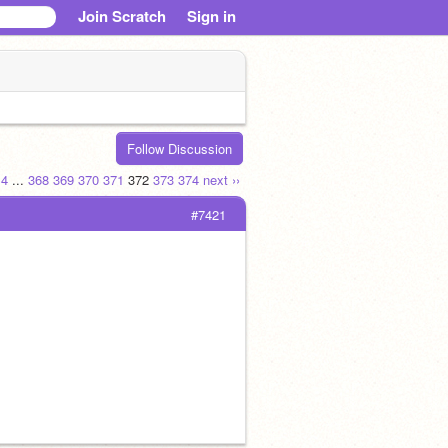
Join Scratch
Sign in
Follow Discussion
4
...
368
369
370
371
372
373
374
next ››
#7421