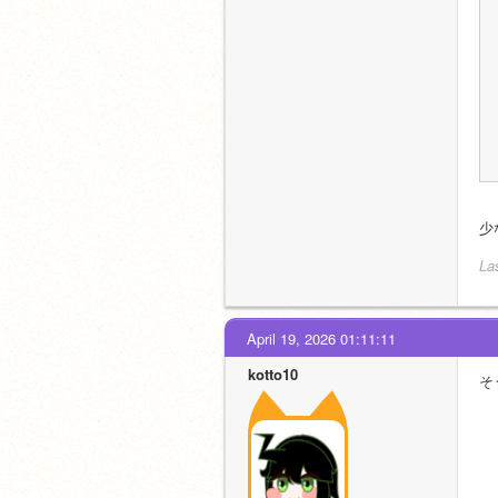
少
La
April 19, 2026 01:11:11
kotto10
そ