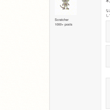
本
な
し
Scratcher
1000+ posts