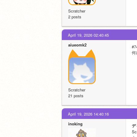
Scratcher
2 posts
April 19, 2026 02:40:45
aiueomk2
#7
何
Scratcher
21 posts
April 19, 2026 14:40:16
inoking
デ
S