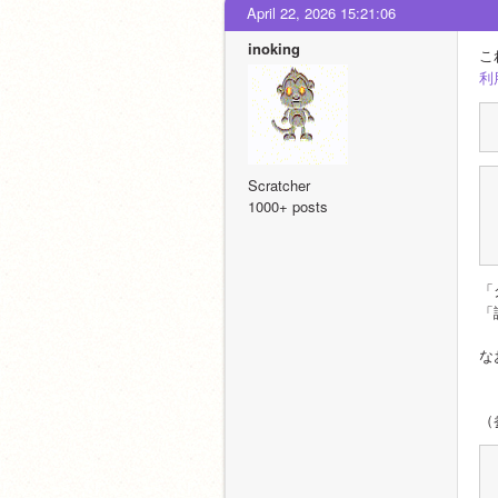
April 22, 2026 15:21:06
inoking
こ
利
Scratcher
1000+ posts
「
「
な
（