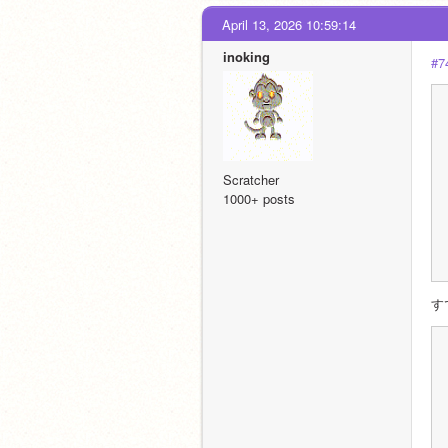
April 13, 2026 10:59:14
inoking
#7
Scratcher
1000+ posts
す