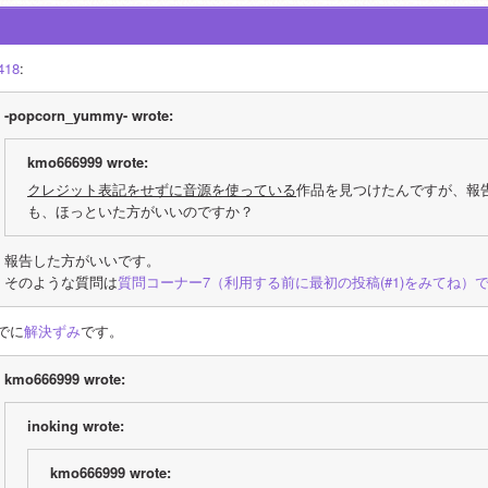
418
:
-popcorn_yummy- wrote:
kmo666999 wrote:
クレジット表記をせずに音源を使っている
作品を見つけたんですが、報
も、ほっといた方がいいのですか？
報告した方がいいです。
そのような質問は
質問コーナー7（利用する前に最初の投稿(#1)をみてね）
でに
解決ずみ
です。
kmo666999 wrote:
inoking wrote:
kmo666999 wrote: