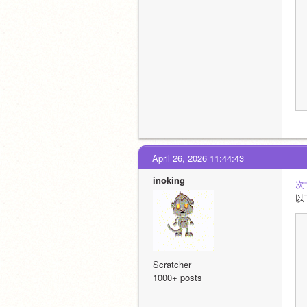
April 26, 2026 11:44:43
inoking
次
以
Scratcher
1000+ posts