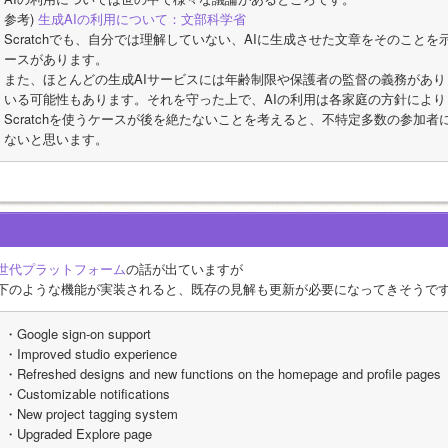
参考) 
生成AIの利用について：文部科学省
Scratchでも、自分では理解していない、AIに生成させた文章をそのこと
ースがあります。
また、ほとんどの生成AIサービスには年齢制限や保護者の監督の義務があ
いる可能性もあります。それを守った上で、AIの利用は各家庭の方針によ
Scratchを使うケースが後を絶たないことを考えると、不特定多数の参加
ないと思います。
世代プラットフォーム
の話が出ていますが
下のような機能が実装されると、既存の見解も更新が必要になってきそうで
・Google sign-on support
・Improved studio experience
・Refreshed designs and new functions on the homepage and profile pages
・Customizable notifications
・New project tagging system
・Upgraded Explore page