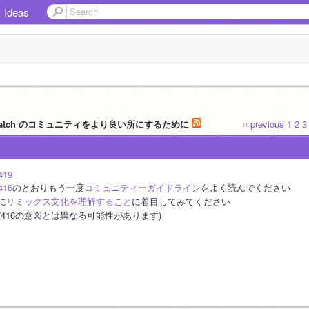
Ideas
cratch のコミュニティをより良い所にするために
‹‹ previous
1
2
3
419
416
のとおりもう一度
コミュニティーガイドライン
をよく読んでください
に
リミックス文化を理解すること
に着目してみてください
#7416の意図とは異なる可能性があります)