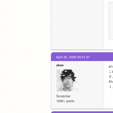
April 20, 2026 00:21:21
abee
#7
こ
す
A
ミ
Scratcher
1000+ posts