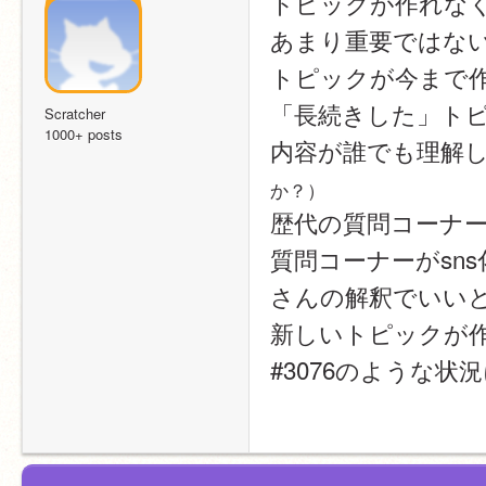
トピックが作れな
あまり重要ではな
トピックが今まで
「長続きした」ト
Scratcher
1000+ posts
内容が誰でも理解
か？）
歴代の質問コーナ
質問コーナーがsns
さんの解釈でいい
新しいトピックが
#3076のような