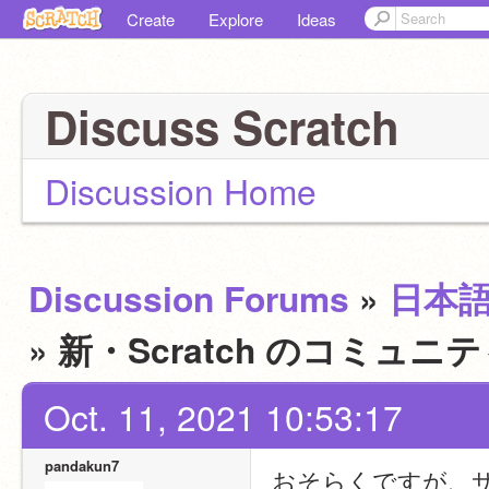
Create
Explore
Ideas
Discuss Scratch
Discussion Home
Discussion Forums
»
日本
» 新・Scratch のコミ
Oct. 11, 2021 10:53:17
pandakun7
おそらくですが、