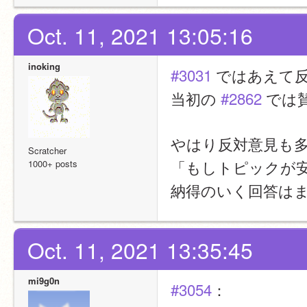
Oct. 11, 2021 13:05:16
inoking
#3031
 ではあえて
当初の 
#2862
 では
やはり反対意見も
Scratcher
「もしトピックが
1000+ posts
納得のいく回答は
Oct. 11, 2021 13:35:45
mi9g0n
#3054
：