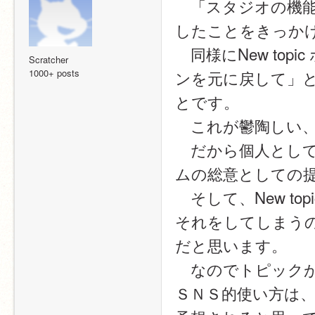
　「スタジオの機能
したことをきっか
　同様にNew topi
Scratcher
1000+ posts
ンを元に戻して」
とです。
　これが鬱陶しい
　だから個人とし
ムの総意としての
　そして、New t
それをしてしまう
だと思います。
　なのでトピック
ＳＮＳ的使い方は