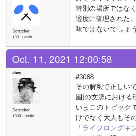
特別の場所ではな
適度に管理された
味ではないでしょ
Scratcher
100+ posts
Oct. 11, 2021 12:00:58
abee
#3068
その解釈で正しい
園)の文脈における
いまこのトピック
Scratcher
けでなく大人もそ
1000+ posts
「
ライフロングキ