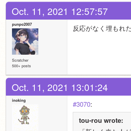
Oct. 11, 2021 12:57:57
punpo2007
反応がなく埋もれ
Scratcher
500+ posts
Oct. 11, 2021 13:01:24
inoking
#3070
:
tou-rou wrote: