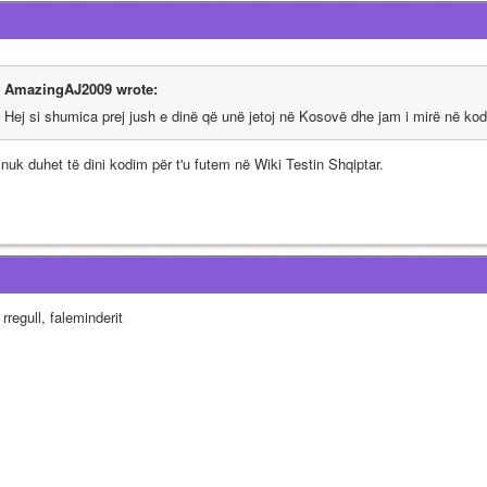
AmazingAJ2009 wrote:
Hej si shumica prej jush e dinë që unë jetoj në Kosovë dhe jam i mirë në ko
 nuk duhet të dini kodim për t'u futem në Wiki Testin Shqiptar.
rregull, faleminderit