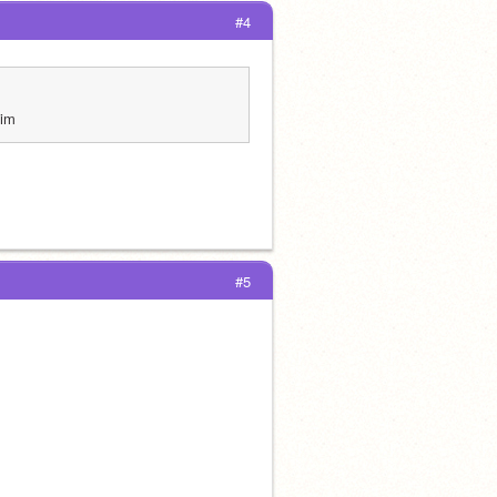
#4
dim
#5