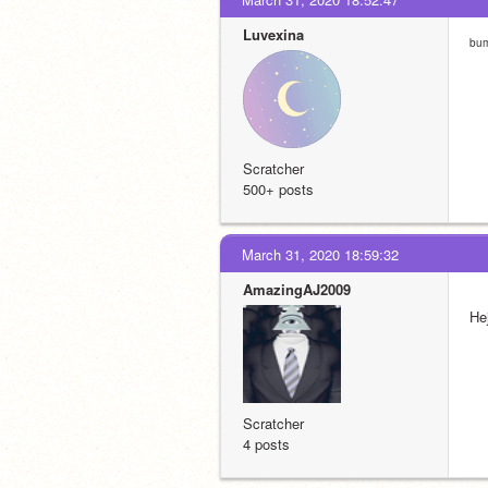
Luvexina
bu
Scratcher
500+ posts
March 31, 2020 18:59:32
AmazingAJ2009
He
Scratcher
4 posts