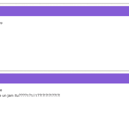
mp
je
e un jam itu????1?1//1??!?!?!?!??!?!