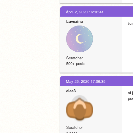
April 2, 2020 16:16:41
Luvexina
bu
Scratcher
500+ posts
May 26, 2020 17:06:35
eiee3
si 
ps
Scratcher
1 post