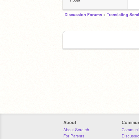
Discussion Forums
»
Translating Scra
About
Commun
About Scratch
Communit
For Parents
Discussi