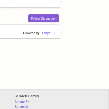
Follow Discussion
Powered by
DjangoBB
Scratch Family
ScratchEd
ScratchJr