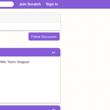
Join Scratch
Sign in
Follow Discussion
#1
Wiki Testin Shqiptar!
#2