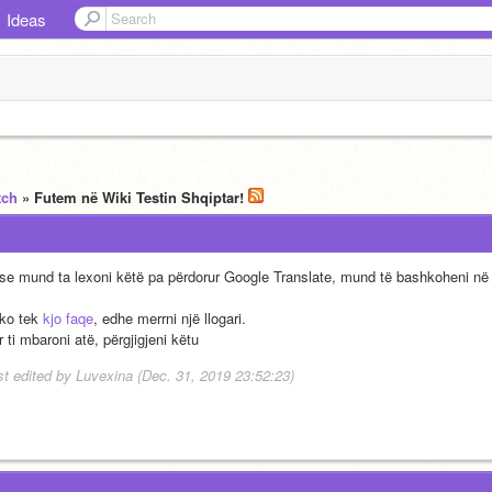
Ideas
tch
» Futem në Wiki Testin Shqiptar!
se mund ta lexoni këtë pa përdorur Google Translate, mund të bashkoheni në 
ko tek 
kjo faqe
, edhe merrni një llogari.
 ti mbaroni atë, përgjigjeni këtu
st edited by Luvexina (Dec. 31, 2019 23:52:23)