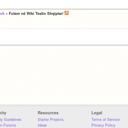
tch
» Futem në Wiki Testin Shqiptar!
ity
Resources
Legal
y Guidelines
Starter Projects
Terms of Service
on Forums
Ideas
Privacy Policy