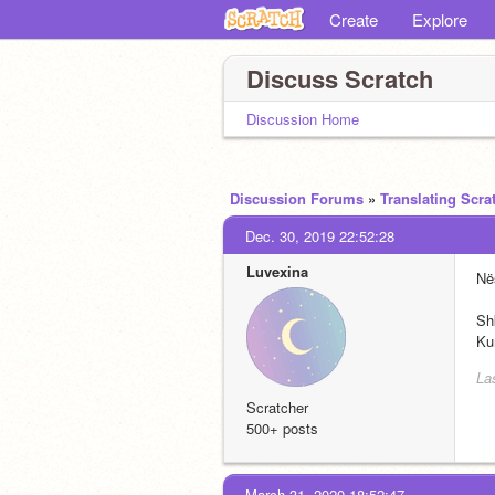
Create
Explore
Discuss Scratch
Discussion Home
Discussion Forums
»
Translating Scra
Dec. 30, 2019 22:52:28
Luvexina
Në
Sh
Kur
La
Scratcher
500+ posts
March 31, 2020 18:52:47