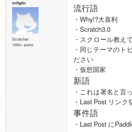
mi9g0n
流行語
・Why!?大喜利
・Scratch3.0
・スクロール教え
Scratcher
1000+ posts
・同じテーマのト
ださい
・仮想国家
新語
・これは署名と言
・Last Post リ
事件語
・Last Post にPad