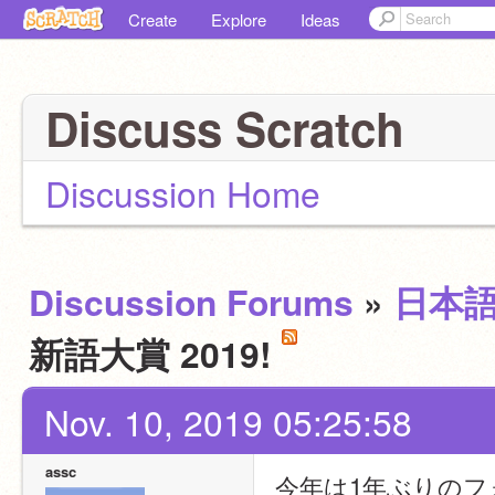
Create
Explore
Ideas
Discuss Scratch
Discussion Home
Discussion Forums
»
日本
新語大賞 2019!
Nov. 10, 2019 05:25:58
assc
今年は1年ぶりのフ