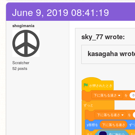
June 9, 2019 08:41:19
shogimania
sky_77 wrote:
kasagaha wrot
Scratcher
52 posts
が押されたとき
下に落ちる速さ
を
0
ずっと
下に落ちる速さ
を
y座標を
下に落ちる速さ
ず
もし
色に触れた
な