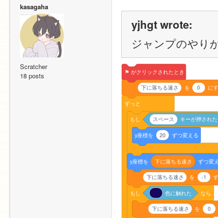
kasagaha
yjhgt wrote:
ジャンプのやり
Scratcher
⚑
がクリックされたとき
18 posts
下に落ちる速さ
を
0
に
ずっと
もし
スペース
キーが押された
y座標を
20
ずつ変える
y座標を
下に落ちる速さ
ずつ変
下に落ちる速さ
を
-1
もし
色に触れた
なら
下に落ちる速さ
を
0