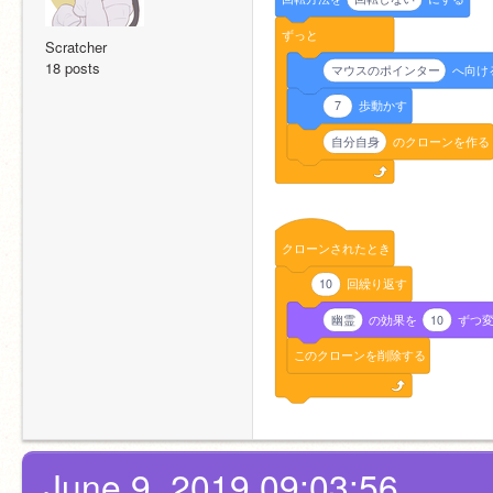
ずっと
Scratcher
18 posts
マウスのポインター
へ向け
7
歩動かす
自分自身
のクローンを作る
クローンされたとき
10
回繰り返す
幽霊
の効果を
10
ずつ
このクローンを削除する
June 9, 2019 09:03:56