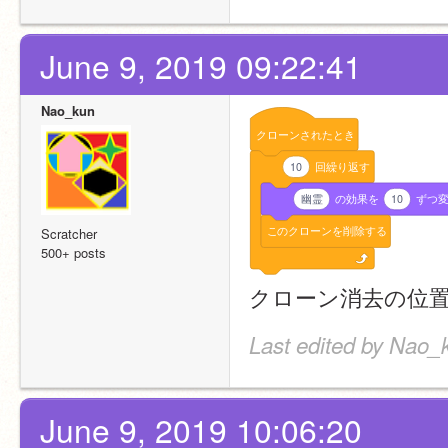
June 9, 2019 09:22:41
Nao_kun
クローンされたとき
10
回繰り返す
幽霊
の効果を
10
ずつ
このクローンを削除する
Scratcher
500+ posts
クローン消去の位
Last edited by Nao_
June 9, 2019 10:06:20