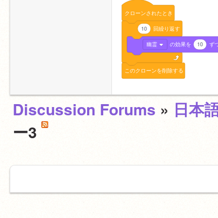
クローンされたとき
10
回繰り返す
幽霊
の効果を
10
ず
このクローンを削除する
Discussion Forums
»
日本
ー3