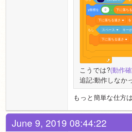
y座標を
0
-
下に落ち
下に落ちる速さ
を
もし
スペース
キー
下に落ちる速さ
こうでは?
(動作
追記:動作しなか
もっと簡単な仕方
June 9, 2019 08:44:22