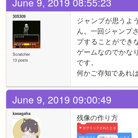
June 9, 2019 08:55:23
305309
ジャンプが思うよ
ん。一回ジャンプ
プすることができ
ゲームなのでかな
Scratcher
13 posts
です。
何かご存知であれ
June 9, 2019 09:00:49
kasagaha
残像の作り方
⚑
がクリックされたとき
回転方法を
回転しない
にする