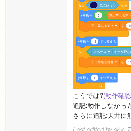
もし
色に触れた
なら
y座標を
0
-
下に落ちる速
下に落ちる速さ
を
0
y座標を
-1
ずつ変える
もし
スペース
キーが押さ
下に落ちる速さ
を
1
y座標を
1
ずつ変える
こうでは?
(動作確
追記:動作しなかっ
さらに追記:天井
Last edited by sky_7