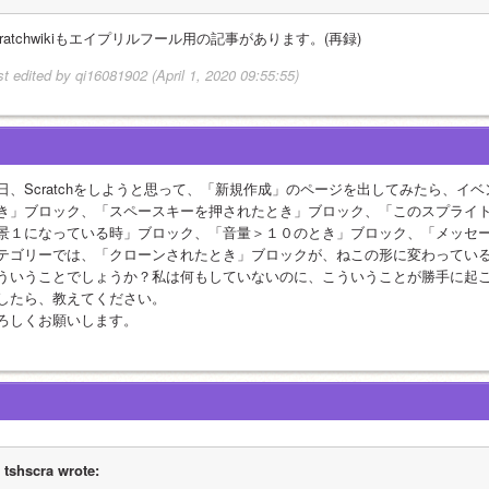
cratchwikiもエイプリルフール用の記事があります。(再録)
st edited by qi16081902 (April 1, 2020 09:55:55)
日、Scratchをしようと思って、「新規作成」のページを出してみたら、イ
き」ブロック、「スペースキーを押されたとき」ブロック、「このスプライ
景１になっている時」ブロック、「音量＞１０のとき」ブロック、「メッセ
テゴリーでは、「クローンされたとき」ブロックが、ねこの形に変わってい
ういうことでしょうか？私は何もしていないのに、こういうことが勝手に起
したら、教えてください。
ろしくお願いします。
tshscra wrote: