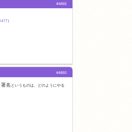
#4892
。
21477
）
#4893
署名
、
というものは、どのようにやる