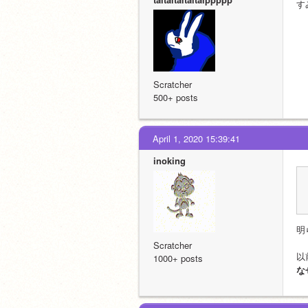
す
Scratcher
500+ posts
April 1, 2020 15:39:41
inoking
明
Scratcher
以
1000+ posts
な