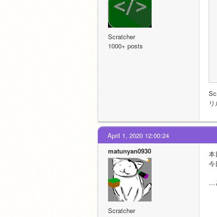
Scratcher
1000+ posts
S
リ
April 1, 2020 12:00:24
matunyan0930
本
今
…
Scratcher