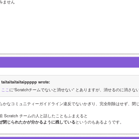
みません
taitaitaitaitaippppp wrote:
ここ
に“Scratchチームでないと消せない” とありますが、消せるのに消さ
らかなコミュニティーガイドライン違反でないかぎり、完全削除はせず、閉
前 Scratch チームの人と話したこともふまえると
ぜ閉じられたかが分かるように残している
というのもあるようです。