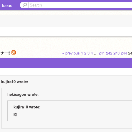
Ideas
ーナー3
‹‹ previous
1
2
3
4
...
241
242
243
244
2
kujira10 wrote:
hekisagon wrote:
kujira10 wrote:
略