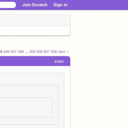
Join Scratch
Sign in
45
246
247
248
...
505
506
507
508
next ››
#4881