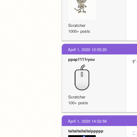
Scratcher
1000+ posts
April 1, 2020 12:05:20
ppap1111ryou
ず
Scratcher
100+ posts
April 1, 2020 14:32:56
taitaitaitaitaippppp
こ