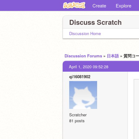
Create
Explore
Discuss Scratch
Discussion Home
Discussion Forums
»
日本語
» 質問コ
April 1, 2020 09:52:28
qi16081902
Scratcher
81 posts