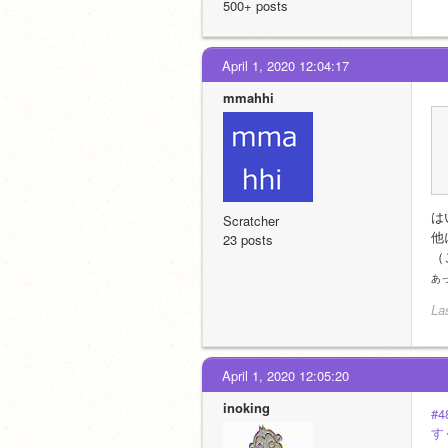
500+ posts
April 1, 2020 12:04:17
mmahhi
は
Scratcher
他
23 posts
（
あ
La
April 1, 2020 12:05:20
inoking
#4
す