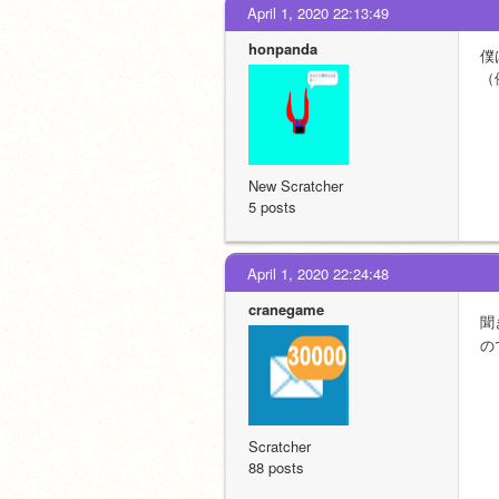
April 1, 2020 22:13:49
honpanda
僕
（
New Scratcher
5 posts
April 1, 2020 22:24:48
cranegame
聞
の
Scratcher
88 posts