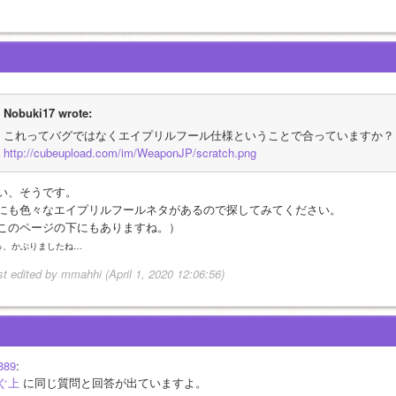
Nobuki17 wrote:
これってバグではなくエイプリルフール仕様ということで合っていますか？
http://cubeupload.com/im/WeaponJP/scratch.png
い、そうです。
にも色々なエイプリルフールネタがあるので探してみてください。
このページの下にもありますね。）
っ、かぶりましたね…
st edited by mmahhi (April 1, 2020 12:06:56)
889
:
ぐ上
 に同じ質問と回答が出ていますよ。