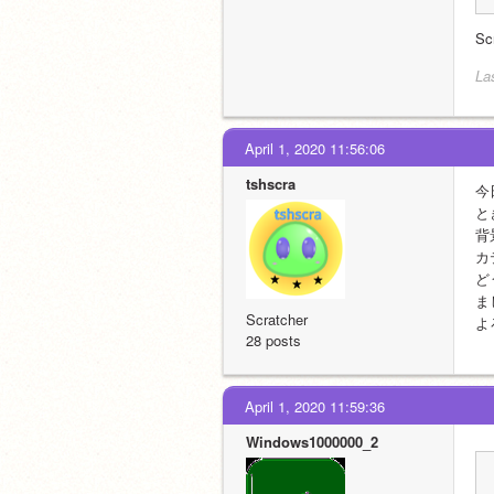
S
La
April 1, 2020 11:56:06
tshscra
今
と
背
カ
ど
ま
Scratcher
よ
28 posts
April 1, 2020 11:59:36
Windows1000000_2