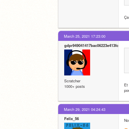
Ça
March 25, 2021 17:23:00
gdpr949041417bac06223e413fcf
Scratcher
Et 
1000+ posts
po
March 29, 2021 04:24:43
Felix_56
Nou