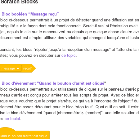
 Scratch Blocks
 
Bloc booléen “Message reçu”
 bloc ci-dessous permettrait à un projet de détecter quand une diffusion est e
mbiguïté sur la façon dont cela fonctionnerait. Serait-il vrai si l'émission avai
jet, depuis le clic sur le drapeau vert ou depuis que quelque chose d'autre avai
tournement est simple: utilisez des variables qui changent lorsqu'une diffusion 
pendant, les blocs “répéter jusqu'à la réception d'un message” et “attendre la
jetés; vous pouvez en discuter sur 
ce topic
.
message
recu?
 
Bloc d'évènement "Quand le bouton d'arrêt est cliqué
"
bloc ci-dessous permettrait aux utilisateurs de cliquer sur le panneau d'arrêt p
nneau d'arrêt est conçu pour arrêter tous les scripts du projet. Avec ce bloc en
sque vous voudrez que le projet s'arrête, ce qui va à l'encontre de l'objectif du
lement être assez déroutant pour le bloc “stop tout”. Quoi qu'il en soit, il exi
ilise le bloc d'évènement “quand (chronomètre)> (nombre)”; une telle solution 
ns 
ce topict
.
uand
le
bouton
d'arrêt
est
cliqué