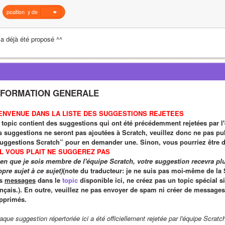
position
y
de
 a déjà été proposé ^^
NFORMATION GENERALE
ENVENUE DANS LA LISTE DES SUGGESTIONS REJETEES
 topic contient des suggestions qui ont été précédemment rejetées par l'
s suggestions ne seront pas ajoutées à Scratch, veuillez donc ne pas pub
uggestions Scratch” pour en demander une. Sinon, vous pourriez être di
IL VOUS PLAIT NE SUGGEREZ PAS 
ien que je sois membre de l'équipe Scratch, votre suggestion recevra plus
opre sujet à ce sujet)
(note du traducteur: je ne suis pas moi-même de la S
s 
messages
 dans le 
topic
 disponible ici, ne créez pas un topic spécial si
ançais.). En outre, veuillez ne pas envoyer de spam ni créer de messages h
pprimés.
que suggestion répertoriée ici a été officiellement rejetée par l'équipe Scratc