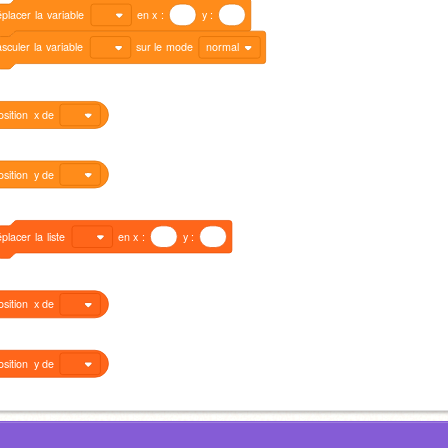
éplacer
la
variable
en
x
:
y
:
sculer
la
variable
sur
le
mode
normal
osition
x
de
osition
y
de
éplacer
la
liste
en
x
:
y
:
osition
x
de
osition
y
de