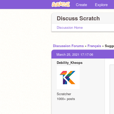
Create
Explore
Discuss Scratch
Discussion Home
Discussion Forums
»
Français
» Sugg
March 25, 2021 17:17:06
Debility_Kheops
Scratcher
1000+ posts