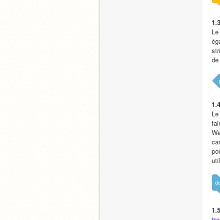
1.3
Le 
éga
str
de
1.4
Le 
fa
We
car
po
ut
d
1.5
tr