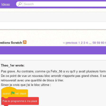
Ideas
estions Scratch
‹‹ previous
1
2
3
4
...
58
59
60
Theo_1er wrote:
Pas grave. Au contraire, comme ça Felix_56 a vu qu'il y avait plusieurs formu
De ce point de vue un nouveau bloc arrondir n'apporte pas grand chose. Il ser
retrouverait avec une quantité de blocs à trier.
Sinon je crois que j'ai le bloc ultime :
quand
est
cliqué
Fais
le
programme
à
ma
place