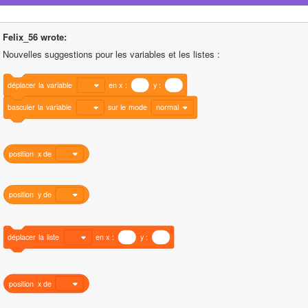
Felix_56 wrote:
Nouvelles suggestions pour les variables et les listes :
déplacer
la
variable
en
x
:
y
:
basculer
la
variable
sur
le
mode
normal
position
x
de
position
y
de
déplacer
la
liste
en
x
:
y
:
position
x
de