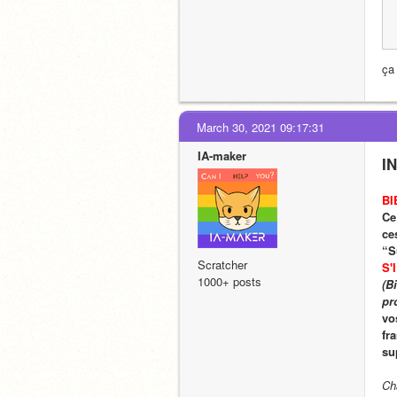
ça
March 30, 2021 09:17:31
IA-maker
I
BI
Ce
ce
“S
Scratcher
S'
1000+ posts
(B
pr
vo
fr
su
Cha