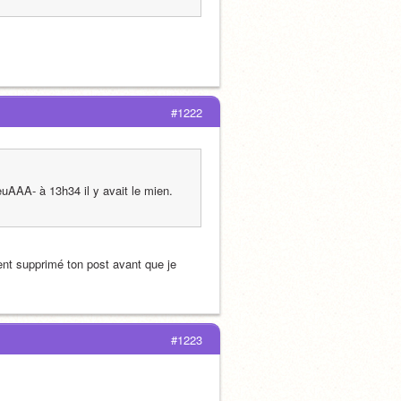
#1222
uAAA- à 13h34 il y avait le mien. 
ent supprimé ton post avant que je 
#1223