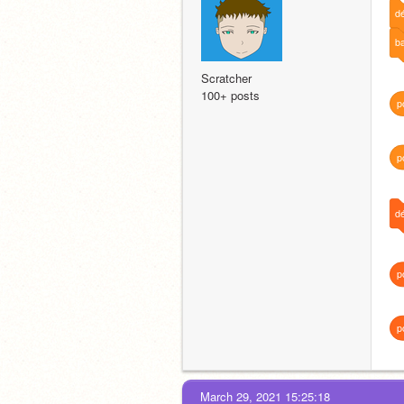
d
ba
Scratcher
100+ posts
p
p
d
p
p
March 29, 2021 15:25:18