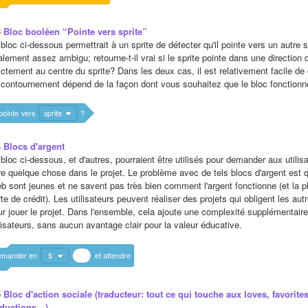
 
Bloc booléen “Pointe vers sprite”
bloc ci-dessous permettrait à un sprite de détecter qu'il pointe vers un autre s
lement assez ambigu; retourne-t-il vrai si le sprite pointe dans une direction 
ictement au centre du sprite? Dans les deux cas, il est relativement facile de 
 contournement dépend de la façon dont vous souhaitez que le bloc fonctionn
pointe
vers
sprite
?
 
Blocs d'argent
bloc ci-dessous, et d'autres, pourraient être utilisés pour demander aux utilisat
ire quelque chose dans le projet. Le problème avec de tels blocs d'argent est q
b sont jeunes et ne savent pas très bien comment l'argent fonctionne (et la 
te de crédit). Les utilisateurs peuvent réaliser des projets qui obligent les a
ur jouer le projet. Dans l'ensemble, cela ajoute une complexité supplémentaire 
ilisateurs, sans aucun avantage clair pour la valeur éducative.
emander
en
$
et
attendre
 
Bloc d'action sociale (traducteur: tout ce qui touche aux loves, favorites
aductions…)