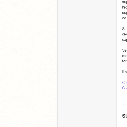
su
l'é
su
ce 
Si
ci-
ex
Ve
met
fo
Il
Cli
Cli
==
S