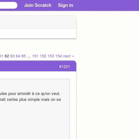
Join Scratch
Sign in
61
62
63
64
65
...
151
152
153
154
next ››
#1221
les pour arrondir à ce qu'on veut. 
ait certes plus simple mais on se 