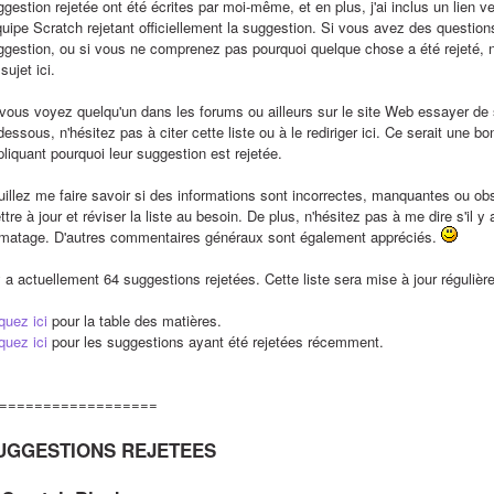
ggestion rejetée ont été écrites par moi-même, et en plus, j'ai inclus un lien
quipe Scratch rejetant officiellement la suggestion. Si vous avez des questions
ggestion, ou si vous ne comprenez pas pourquoi quelque chose a été rejeté, n
sujet ici.
 vous voyez quelqu'un dans les forums ou ailleurs sur le site Web essayer de 
dessous, n'hésitez pas à citer cette liste ou à le rediriger ici. Ce serait une bon
pliquant pourquoi leur suggestion est rejetée.
uillez me faire savoir si des informations sont incorrectes, manquantes ou ob
tre à jour et réviser la liste au besoin. De plus, n'hésitez pas à me dire s'il y
rmatage. D'autres commentaires généraux sont également appréciés. 
 y a actuellement 64 suggestions rejetées. Cette liste sera mise à jour régulièr
quez ici
 pour la table des matières.  
quez ici
 pour les suggestions ayant été rejetées récemment.
==================
UGGESTIONS REJETEES