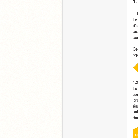
1.
1.1
Le
d'a
pro
con
Ce
re
1.2
Le 
pa
lor
éga
ut
da
Q