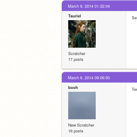
March 9, 2014 01:32:04
Tauriel
Se
Scratcher
17 posts
March 9, 2014 09:06:50
booh
Tem
New Scratcher
16 posts