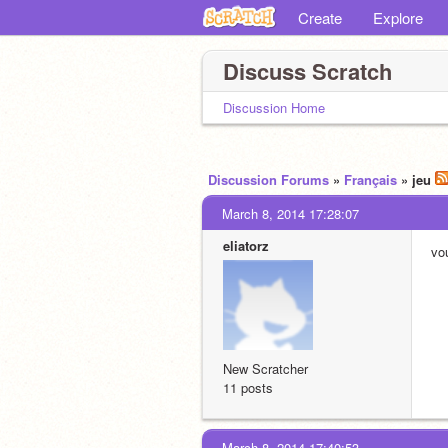
Create
Explore
Discuss Scratch
Discussion Home
Discussion Forums
»
Français
» jeu
March 8, 2014 17:28:07
eliatorz
vo
New Scratcher
11 posts
March 8, 2014 17:40:53