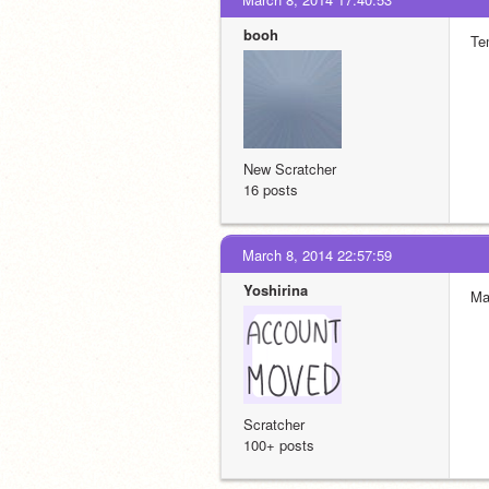
booh
Te
New Scratcher
16 posts
March 8, 2014 22:57:59
Yoshirina
Mar
Scratcher
100+ posts