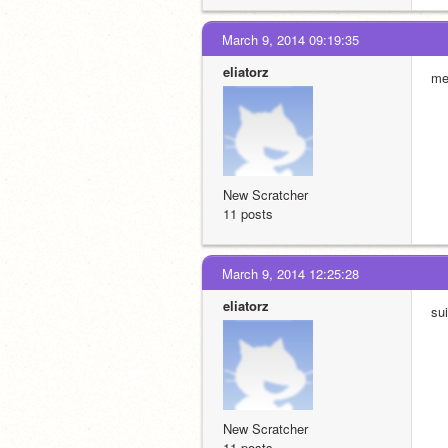
March 9, 2014 09:19:35
eliatorz
me
New Scratcher
11 posts
March 9, 2014 12:25:28
eliatorz
su
New Scratcher
11 posts