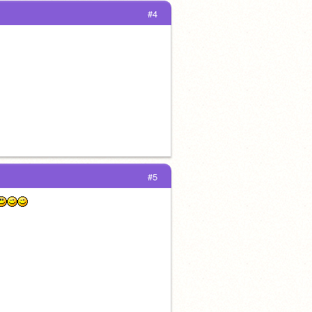
#4
#5