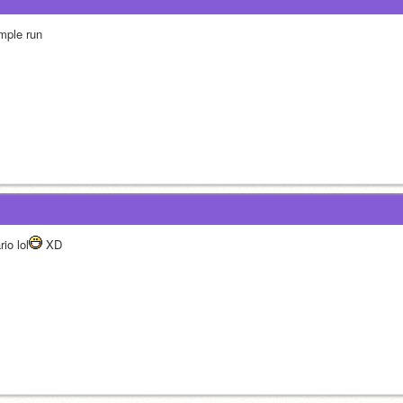
mple run 
io lol
 XD