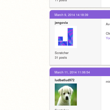
March 9, 2014 14:18:39
jengovia
Av
Cl
Yo
Scratcher
31 posts
March 11, 2014 11:06:54
ludbatlud972
min