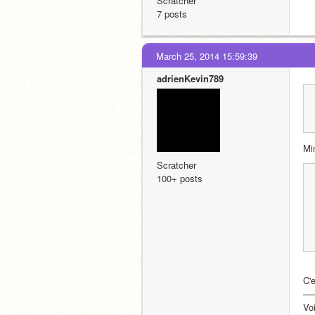
Scratcher
7 posts
March 25, 2014 15:59:39
adrienKevin789
Min
Scratcher
100+ posts
C'e
—
Vo