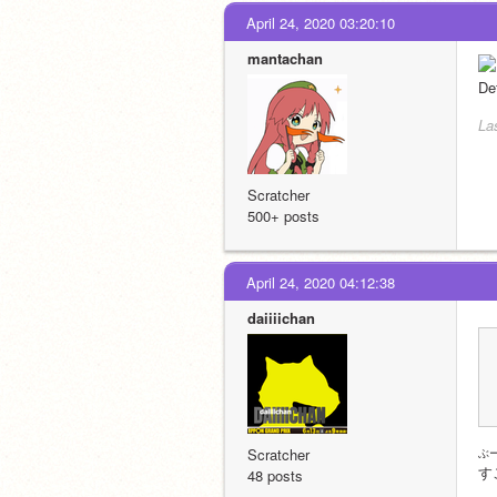
April 24, 2020 03:20:10
mantachan
D
La
Scratcher
500+ posts
April 24, 2020 04:12:38
daiiiichan
Scratcher
ぶ
す
48 posts