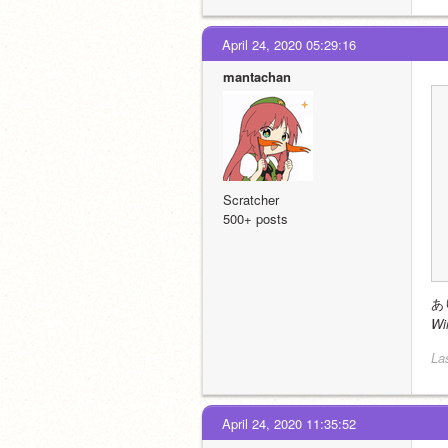
April 24, 2020 05:29:16
mantachan
Scratcher
500+ posts
あ
W
La
April 24, 2020 11:35:52