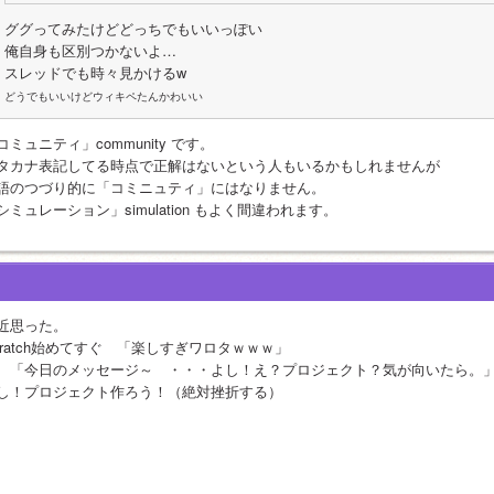
ググってみたけどどっちでもいいっぽい
俺自身も区別つかないよ…
スレッドでも時々見かけるw
どうでもいいけどウィキペたんかわいい
コミュニティ」community です。
タカナ表記してる時点で正解はないという人もいるかもしれませんが
語のつづり的に「コミニュティ」にはなりません。
シミュレーション」simulation もよく間違われます。
近思った。
cratch始めてすぐ　「楽しすぎワロタｗｗｗ」
　「今日のメッセージ～　・・・よし！え？プロジェクト？気が向いたら。
し！プロジェクト作ろう！（絶対挫折する）