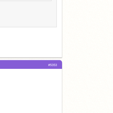
#5353
」