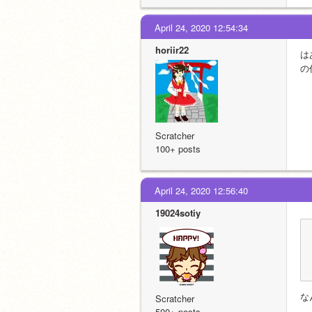
April 24, 2020 12:54:34
horiir22
は
の
Scratcher
100+ posts
April 24, 2020 12:56:40
19024sotiy
な
Scratcher
500+ posts