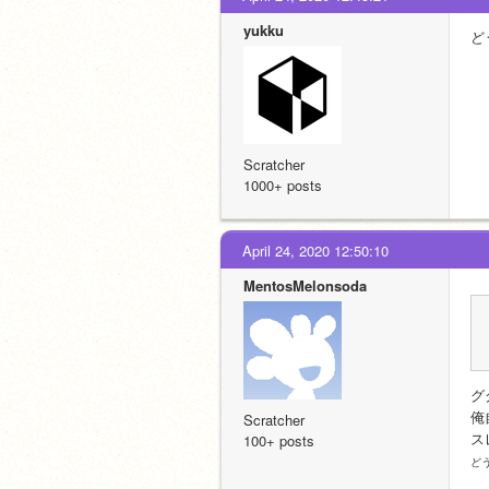
yukku
ど
Scratcher
1000+ posts
April 24, 2020 12:50:10
MentosMelonsoda
グ
俺
Scratcher
ス
100+ posts
ど