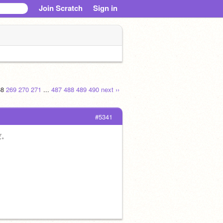
Join Scratch
Sign in
68
269
270
271
...
487
488
489
490
next ››
#5341
だ。