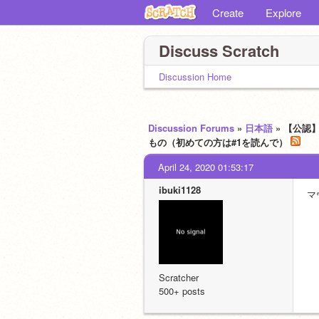
Create
Explore
Discuss Scratch
Discussion Home
Discussion Forums
»
日本語
» 【公
もの（初めての方は#1を読んで）
April 24, 2020 01:53:17
ibuki1128
マ
Scratcher
500+ posts