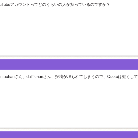
ouTubeアカウントってどのくらいの人が持っているのですか？
antachanさん、daiiiichanさん、投稿が埋もれてしまうので、Quoteは