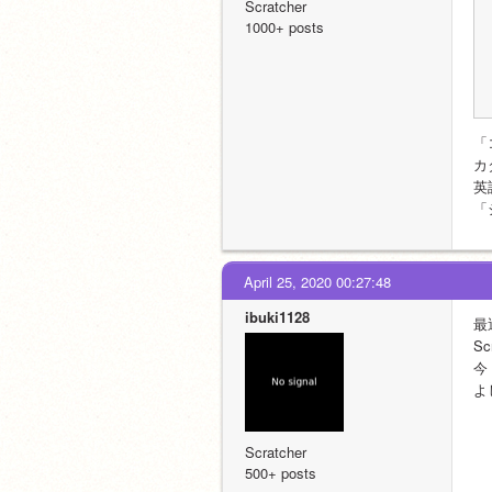
Scratcher
1000+ posts
「
カ
英
「
April 25, 2020 00:27:48
ibuki1128
最
S
今
よ
Scratcher
500+ posts