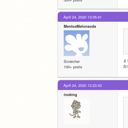
April 24, 2020 13:05:41
MentosMelonsoda
ま
Scratcher
自
100+ posts
April 24, 2020 13:23:43
inoking