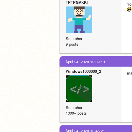
TPTPGAKKI
Y
Scratcher
9 posts
April 24, 2020 12:09:13
Windows1000000_2
m
Scratcher
1000+ posts
April 24, 2020 12:45:21