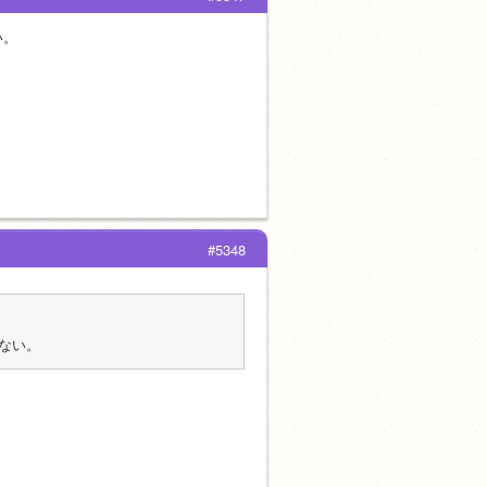
い。
#5348
ない。