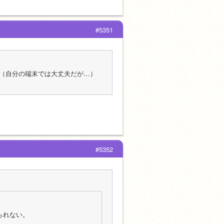
#5351
（自分の端末では大丈夫だが…）
#5352
られない。