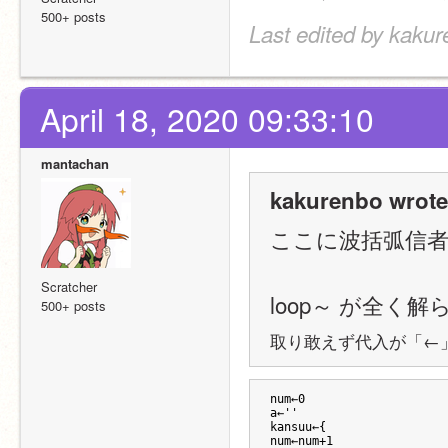
500+ posts
Last edited by kakur
April 18, 2020 09:33:10
mantachan
kakurenbo wrote
ここに波括弧信者
Scratcher
loop～ が全く解
500+ posts
取り敢えず代入が「←
num←0
a←''
kansuu←{
num←num+1