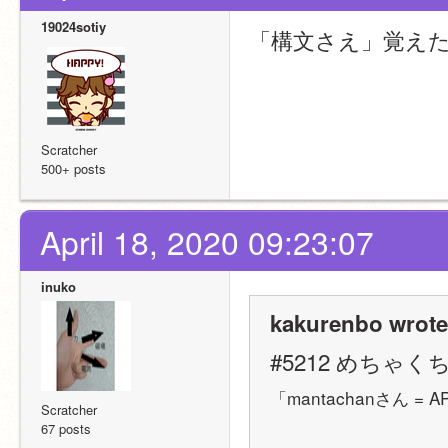
19024sotiy
「構文さえ」覚えた
Scratcher
500+ posts
April 18, 2020 09:23:07
inuko
kakurenbo wrote
#5212 めちゃ
「mantachanさん 
Scratcher
67 posts