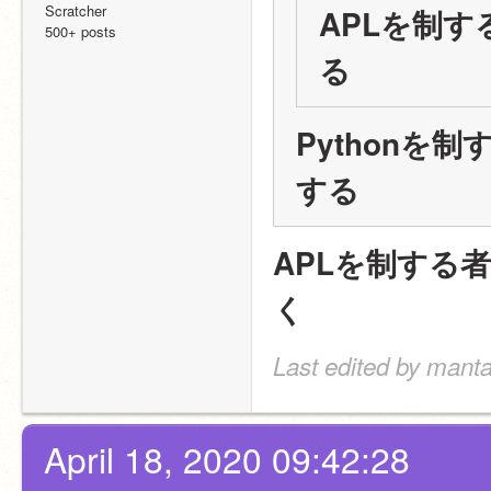
Scratcher
APLを制
500+ posts
る
Pythonを
する
APLを制する
く
Last edited by manta
April 18, 2020 09:42:28