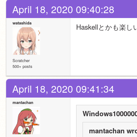
April 18, 2020 09:40:28
watashida
Haskellとかも楽
Scratcher
500+ posts
April 18, 2020 09:41:34
mantachan
Windows1000000
mantachan wro