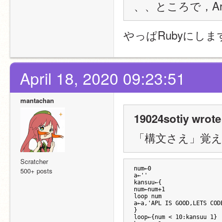
、、ところで，Ar
やっぱRubyにし
April 18, 2020 09:23:51
mantachan
19024sotiy wrote
「構文さえ」覚え
Scratcher
num←0
500+ posts
a←''
kansuu←{
num←num+1
loop num
a←a,'APL IS GOOD,LETS COD
}
loop←{num < 10:kansuu 1}