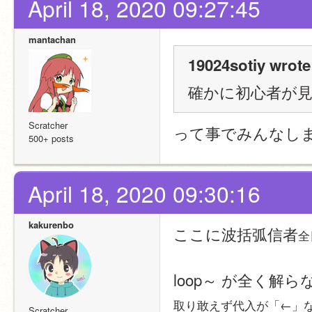
April 18, 2020 09:27:45
mantachan
19024sotiy wrote
確かに初心者が
Scratcher
って事でみんなしま
500+ posts
April 18, 2020 09:30:16
kakurenbo
ここに波括弧信者
全
loop～ が全く解ら
取り敢えず代入が「←」
Scratcher