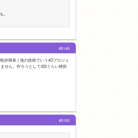
も。
#5149
比較的簡単 ( 他の技術でいう4Dプロジェ
りません。作ろうとして3回ぐらい挫折
#5150