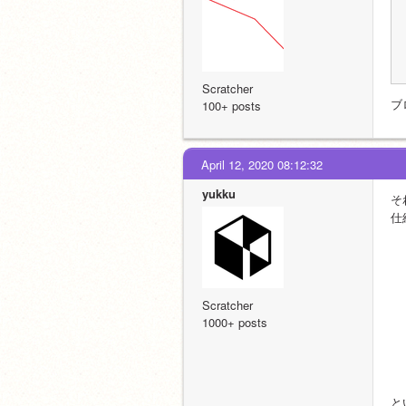
Scratcher
ブ
100+ posts
April 12, 2020 08:12:32
yukku
そ
仕
Scratcher
1000+ posts
と