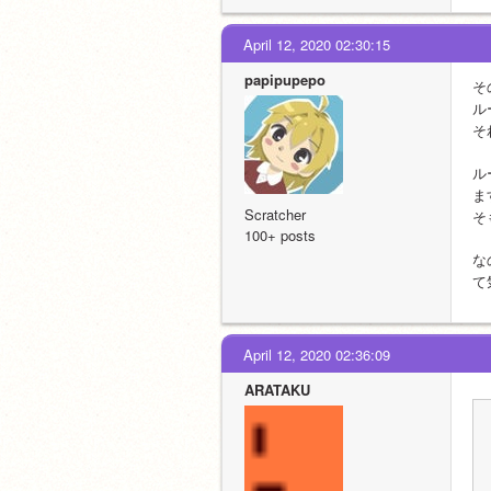
April 12, 2020 02:30:15
papipupepo
そ
ル
そ
ル
ま
Scratcher
そ
100+ posts
な
て
April 12, 2020 02:36:09
ARATAKU