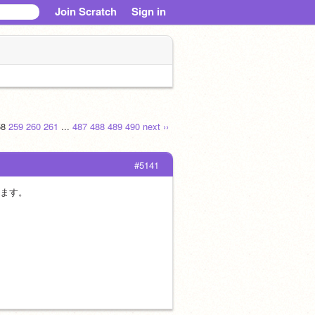
Join Scratch
Sign in
58
259
260
261
...
487
488
489
490
next ››
#5141
います。