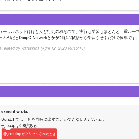
ューラルネットはほとんど行列の積なので、実行も学習もほとんど二重ルー
ームAIだとDeepQ-Networkとかが対戦の状態から学習させるだけで簡単です
st edited by watashida (April 12, 2020 09:13:10)
exment wrote:
Scratchでは、音を同時に出すことができないんだよね…
例:peepは0.8秒ある
@greenflag
がクリックされたとき