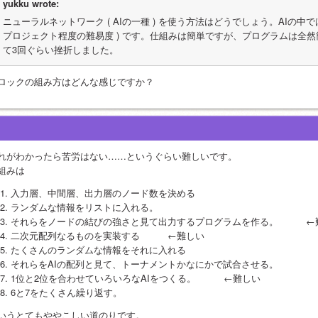
yukku wrote:
ニューラルネットワーク ( AIの一種 ) を使う方法はどうでしょう。AIの中で
プロジェクト程度の難易度 ) です。仕組みは簡単ですが、プログラムは全
て3回ぐらい挫折しました。
ロックの組み方はどんな感じですか？
れがわかったら苦労はない……というぐらい難しいです。
組みは
入力層、中間層、出力層のノード数を決める
ランダムな情報をリストに入れる。
それらをノードの結びの強さと見て出力するプログラムを作る。　　　←
二次元配列なるものを実装する　　　←難しい
たくさんのランダムな情報をそれに入れる
それらをAIの配列と見て、トーナメントかなにかで試合させる。
1位と2位を合わせていろいろなAIをつくる。　　　←難しい
6と7をたくさん繰り返す。
いうとてもややこしい道のりです。