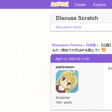
Create
Explore
Discuss Scratch
Discussion Home
Discussion Forums
»
日本語
» 【公
もの（初めての方は#1を読んで）
April 12, 2020 02:11:28
papipupepo
全
Scratcher
100+ posts