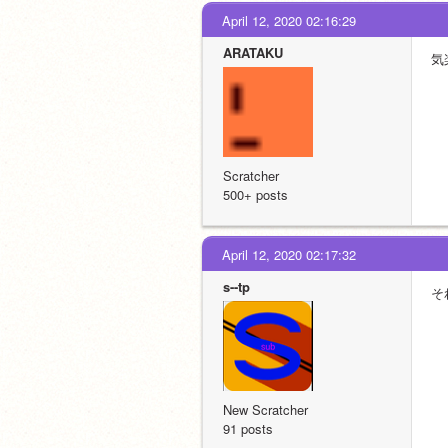
April 12, 2020 02:16:29
ARATAKU
気
Scratcher
500+ posts
April 12, 2020 02:17:32
s--tp
そ
New Scratcher
91 posts