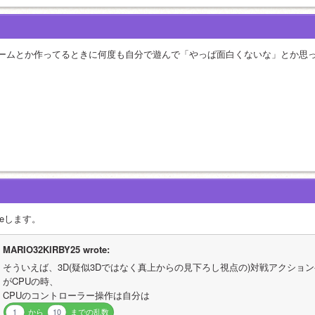
ームとか作ってるときに何度も自分で遊んで「やっぱ面白くないな」とか思っ
geします。
MARIO32KIRBY25 wrote:
そういえば、3D(疑似3Dではなく真上からの見下ろし視点の)対戦アクショ
がCPUの時、
CPUのコントローラー操作は自分は
1
から
10
までの乱数