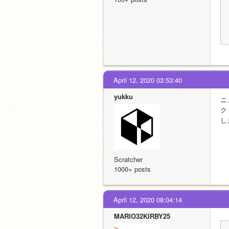
April 12, 2020 03:53:40
yukku
ニ
ク
し
Scratcher
1000+ posts
April 12, 2020 08:04:14
MARIO32KIRBY25