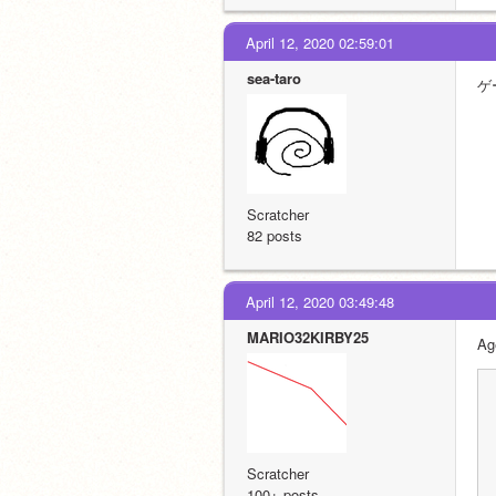
April 12, 2020 02:59:01
sea-taro
ゲ
Scratcher
82 posts
April 12, 2020 03:49:48
MARIO32KIRBY25
A
Scratcher
100+ posts