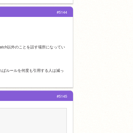
#5144
ratch以外のことを話す場所になってい
すればルールを何度も引用する人は減っ
#5145