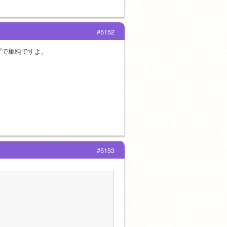
#5152
プで単純ですよ。
。
#5153