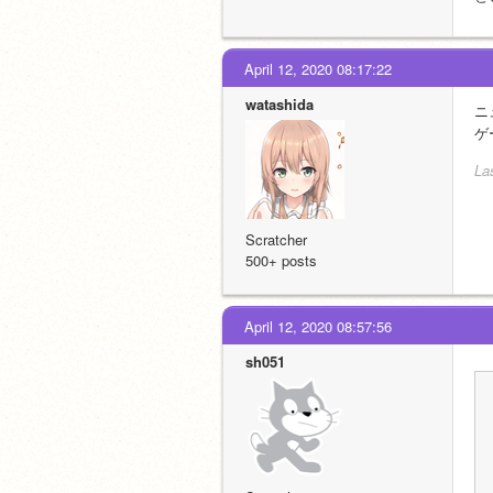
April 12, 2020 08:17:22
watashida
ニ
ゲ
La
Scratcher
500+ posts
April 12, 2020 08:57:56
sh051