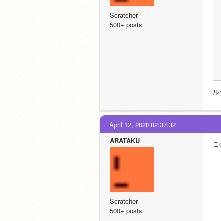
Scratcher
500+ posts
ル
April 12, 2020 02:37:32
ARATAKU
こ
Scratcher
500+ posts