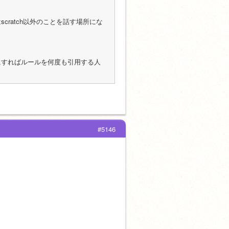
cratch以外のことを話す場所にな
どにすればルールを何度も引用する人
#5146
。