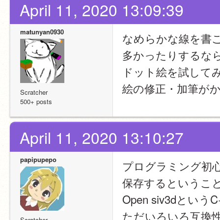
April 11, 2020 13:09:39
matunyan0930
なめらかな線を書
多かったりするな
ドット絵を試して
絵の修正・加筆が
Scratcher
500+ posts
April 11, 2020 13:10:27
papipupepo
プログラミング初
保存するというこ
Open siv3d
ただいろいろ互換
Scratcher