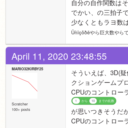
自分の自作関数は
でかい、の三拍子
少なくともラヨ数
Ūǹīçǒðēやら巨大数やらで
April 11, 2020 23:48:55
MARIO32KIRBY25
そういえば、3D(
クションゲームプロ
CPUのコントロー
1
から
10
までの乱数
Scratcher
が思いつきそうだ
100+ posts
CPUのコントロ