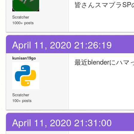
皆さんスマブラSP
Scratcher
1000+ posts
April 11, 2020 21:26:19
kunisan19go
最近blenderに
Scratcher
100+ posts
April 11, 2020 21:31:00