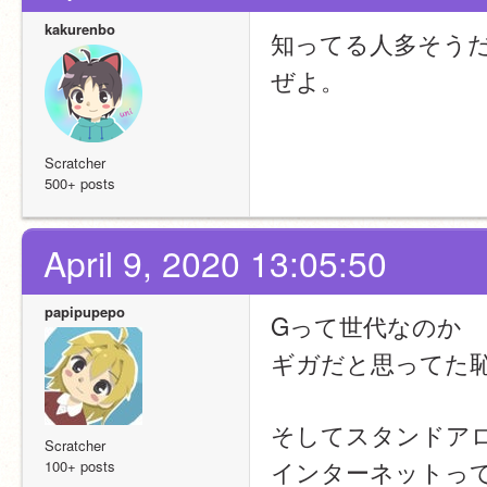
kakurenbo
知ってる人多そう
ぜよ。
こーゆーの
Scratcher
500+ posts
April 9, 2020 13:05:50
papipupepo
Gって世代なのか
ギガだと思ってた
そしてスタンドア
Scratcher
インターネットっ
100+ posts