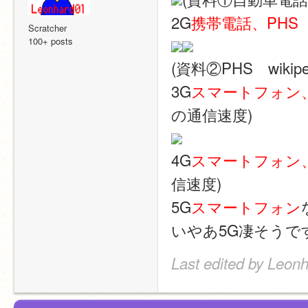
2G
携帯電話、PHS
Scratcher
100+ posts
(資料②PHS　wikipe
3G
スマートフォン
の通信速度)
4G
スマートフォン
信速度)
5G
スマートフォン
いやあ5G凄そうで
Last edited by Leonh