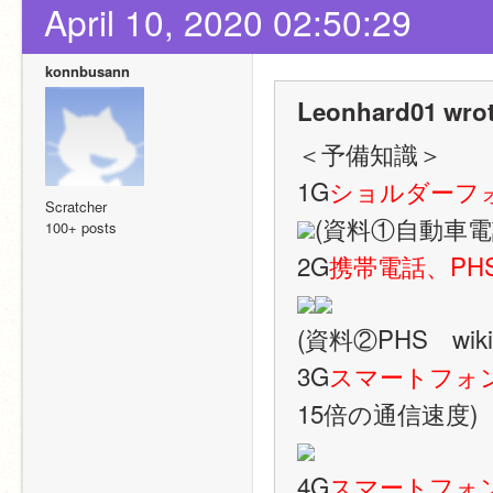
April 10, 2020 02:50:29
konnbusann
Leonhard01 wrot
＜予備知識＞
1G
ショルダーフ
Scratcher
(資料①自動車電話　
100+ posts
2G
携帯電話、PH
(資料②PHS　wiki
3G
スマートフォ
15倍の通信速度)
4G
スマートフォ