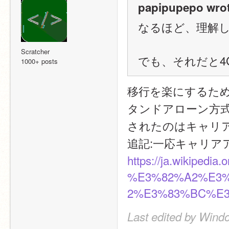
papipupepo wrot
なるほど、理解
Scratcher
でも、それだと4
1000+ posts
移行を楽にするた
タンドアローン方
されたのはキャリ
追記:一応キャリ
https://ja.wikip
%E3%82%A2%E3
2%E3%83%BC%E
Last edited by Wind