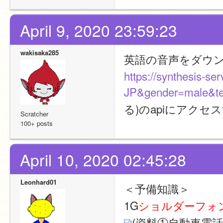
April 9, 2020 23:59:23
wakisaka285
英語の音声をダウ
https://synthesis-se
JP&gender=male
る)のapiにアク
Scratcher
100+ posts
April 10, 2020 02:45:28
Leonhard01
＜予備知識＞
1G
ショルダーフォ
(資料①自動車電話　W