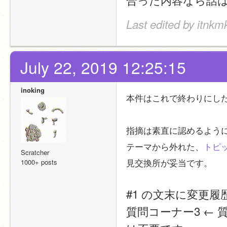
Last edited by itnkm
July 22, 2019 12:25:15
inoking
本件はこれで終わりにし
指摘は素直に認めるよう
テーマから外れた、
トピ
Scratcher
見交換所が妥当です。
1000+ posts
#1 の文末に変更
質問コーナー3 ←