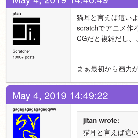
jitan
猫耳と言えば這い
scratchでア
CGだと複雑だし、
Scratcher
1000+ posts
まぁ最初から画力がな
May 4, 2019 14:49:22
gagagagagagagaqqww
jitan wrote:
猫耳と言えば這