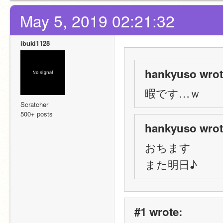
May 5, 2019 02:21:32
ibuki1128
hankyuso wrot
暇です…ｗ
Scratcher
500+ posts
hankyuso wrot
おちます
また明日♪
#1 wrote: