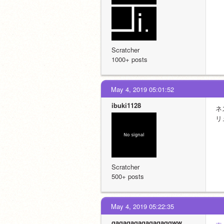
Scratcher
1000+ posts
May 4, 2019 05:01:52
ibuki1128
ネ
リ
Scratcher
500+ posts
May 4, 2019 05:22:35
gagagagagagagaqqww