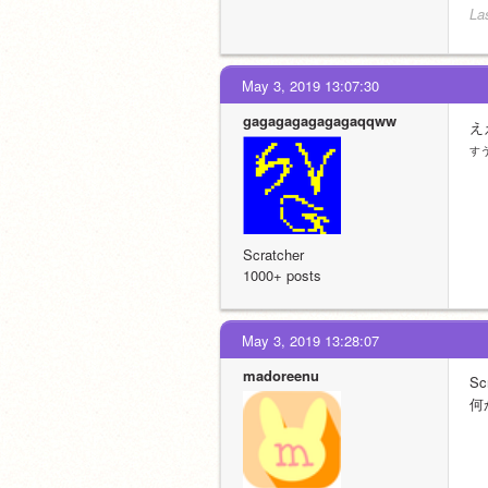
La
May 3, 2019 13:07:30
gagagagagagagaqqww
え
す
Scratcher
1000+ posts
May 3, 2019 13:28:07
madoreenu
S
何