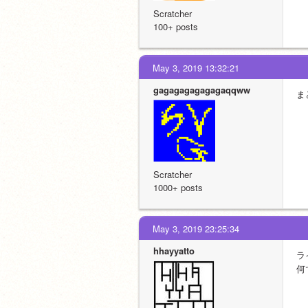
Scratcher
100+ posts
May 3, 2019 13:32:21
gagagagagagagaqqww
ま
Scratcher
1000+ posts
May 3, 2019 23:25:34
hhayyatto
ラ
何