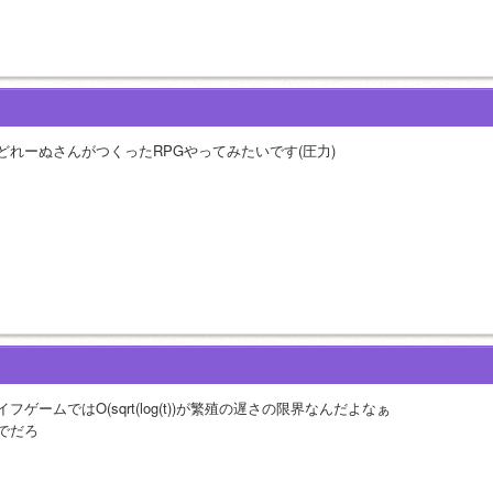
どれーぬさんがつくったRPGやってみたいです(圧力)
イフゲームではO(sqrt(log(t))が繁殖の遅さの限界なんだよなぁ
でだろ