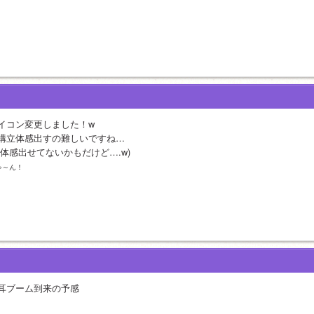
イコン変更しました！w
構立体感出すの難しいですね…
立体感出せてないかもだけど….w)
ゃ～ん！
耳ブーム到来の予感