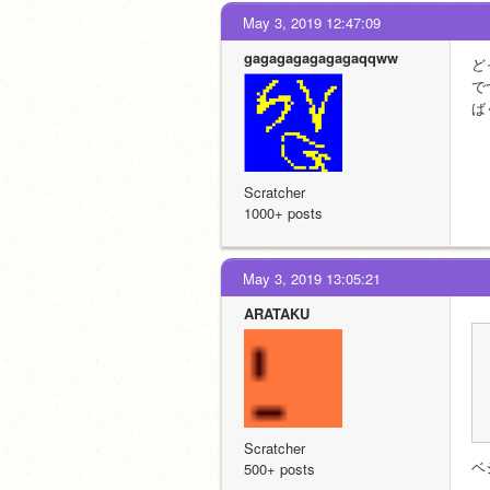
May 3, 2019 12:47:09
gagagagagagagaqqww
ど
で
ば
Scratcher
1000+ posts
May 3, 2019 13:05:21
ARATAKU
Scratcher
ベ
500+ posts