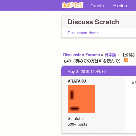
Create
Explore
Discuss Scratch
Discussion Home
Discussion Forums
»
日本語
» 【公
もの（初めての方は#1を読んで）
May 3, 2019 11:44:30
ARATAKU
今
Scratcher
500+ posts